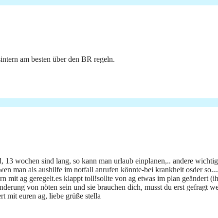
sintern am besten über den BR regeln.
 13 wochen sind lang, so kann man urlaub einplanen,.. andere wichtige di
wen man als aushilfe im notfall anrufen könnte-bei krankheit osder so..
n mit ag geregelt.es klappt toll!sollte von ag etwas im plan geändert (
ge änderung von nöten sein und sie brauchen dich, musst du erst gefragt
 mit euren ag, liebe grüße stella