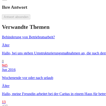
Ihre Antwort
Antwort absenden
Verwandte Themen
Behinderung von Betriebratsarbeit?
Älter
Hallo, bei uns stehen Umstrukturierungsmaßnahmen an, die nach dem
8
945
Jun 2016
Wochenende vor oder nach urlaub
Älter
Hallo, meine Freundin arbeitet bei der Caritas in einem Haus für bet
13