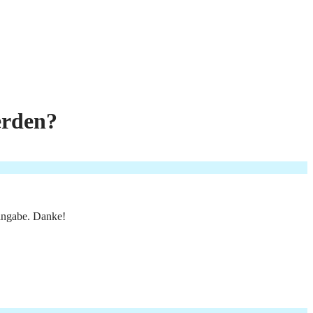
erden?
langabe. Danke!