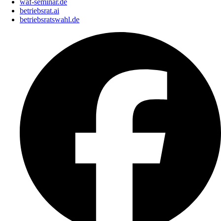
waf-seminar.de
betriebsrat.ai
betriebsratswahl.de