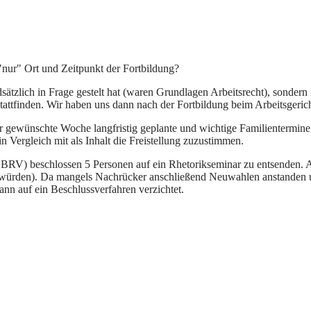
r "nur" Ort und Zeitpunkt der Fortbildung?
ndsätzlich in Frage gestelt hat (waren Grundlagen Arbeitsrecht), sonder
attfinden. Wir haben uns dann nach der Fortbildung beim Arbeitsgerich
er gewünschte Woche langfristig geplante und wichtige Familientermine
n Vergleich mit als Inhalt die Freistellung zuzustimmen.
 BRV) beschlossen 5 Personen auf ein Rhetorikseminar zu entsenden. 
ürden). Da mangels Nachrücker anschließend Neuwahlen anstanden und
nn auf ein Beschlussverfahren verzichtet.