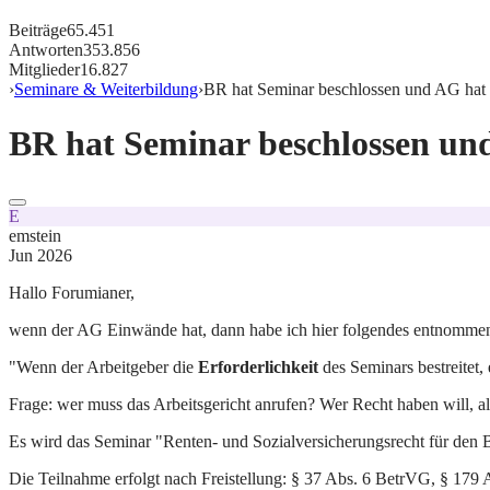
Beiträge
65.451
Antworten
353.856
Mitglieder
16.827
›
Seminare & Weiterbildung
›
BR hat Seminar beschlossen und AG ha
BR hat Seminar beschlossen u
E
emstein
Jun 2026
Hallo Forumianer,
wenn der AG Einwände hat, dann habe ich hier folgendes entnomme
"Wenn der Arbeitgeber die
Erforderlichkeit
des Seminars bestreitet,
Frage: wer muss das Arbeitsgericht anrufen? Wer Recht haben will, a
Es wird das Seminar "Renten- und Sozialversicherungsrecht für den B
Die Teilnahme erfolgt nach Freistellung: § 37 Abs. 6 BetrVG, § 179