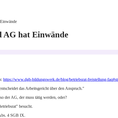
t Einwände
nd AG hat Einwände
n:
https://www.dgb-bildungswerk.de/blog/betriebsrat-freistellung-faq#str
 entscheidet das Arbeitsgericht über den Anspruch."
lso der AG, der muss tätig werden, oder?
etriebsrat" besucht.
 Abs. 4 SGB IX.