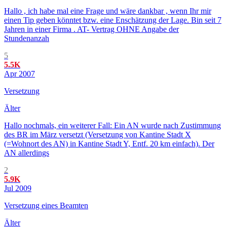
Hallo , ich habe mal eine Frage und wäre dankbar , wenn Ihr mir
einen Tip geben könntet bzw. eine Enschätzung der Lage. Bin seit 7
Jahren in einer Firma . AT- Vertrag OHNE Angabe der
Stundenanzah
5
5.5K
Apr 2007
Versetzung
Älter
Hallo nochmals, ein weiterer Fall: Ein AN wurde nach Zustimmung
des BR im März versetzt (Versetzung von Kantine Stadt X
(=Wohnort des AN) in Kantine Stadt Y, Entf. 20 km einfach). Der
AN allerdings
2
5.9K
Jul 2009
Versetzung eines Beamten
Älter