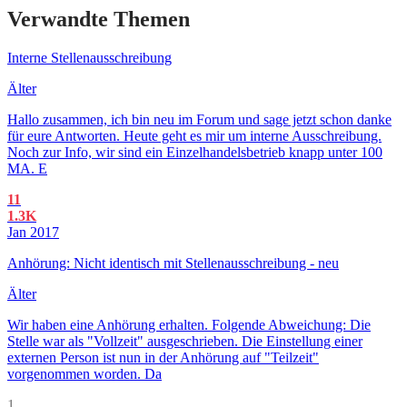
Verwandte Themen
Interne Stellenausschreibung
Älter
Hallo zusammen, ich bin neu im Forum und sage jetzt schon danke
für eure Antworten. Heute geht es mir um interne Ausschreibung.
Noch zur Info, wir sind ein Einzelhandelsbetrieb knapp unter 100
MA. E
11
1.3K
Jan 2017
Anhörung: Nicht identisch mit Stellenausschreibung - neu
Älter
Wir haben eine Anhörung erhalten. Folgende Abweichung: Die
Stelle war als "Vollzeit" ausgeschrieben. Die Einstellung einer
externen Person ist nun in der Anhörung auf "Teilzeit"
vorgenommen worden. Da
1