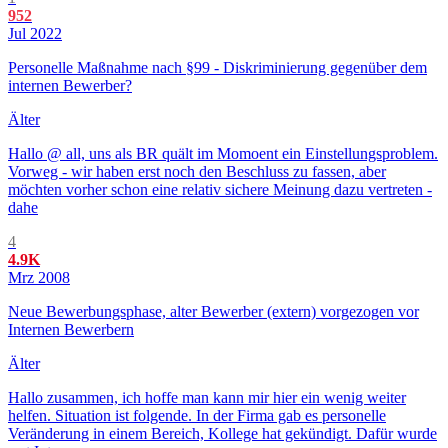
952
Jul 2022
Personelle Maßnahme nach §99 - Diskriminierung gegenüber dem
internen Bewerber?
Älter
Hallo @ all, uns als BR quält im Momoent ein Einstellungsproblem.
Vorweg - wir haben erst noch den Beschluss zu fassen, aber
möchten vorher schon eine relativ sichere Meinung dazu vertreten -
dahe
4
4.9K
Mrz 2008
Neue Bewerbungsphase, alter Bewerber (extern) vorgezogen vor
Internen Bewerbern
Älter
Hallo zusammen, ich hoffe man kann mir hier ein wenig weiter
helfen. Situation ist folgende. In der Firma gab es personelle
Veränderung in einem Bereich, Kollege hat gekündigt. Dafür wurde