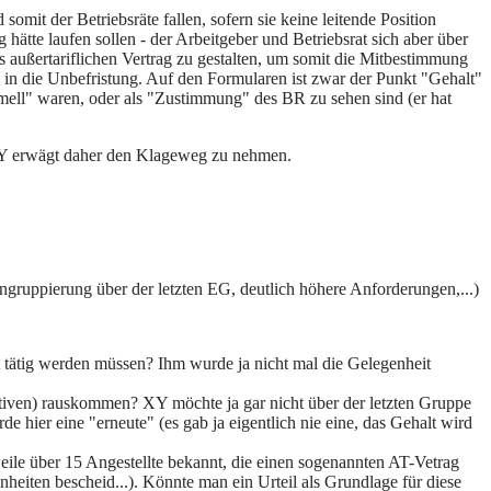
mit der Betriebsräte fallen, sofern sie keine leitende Position
 hätte laufen sollen - der Arbeitgeber und Betriebsrat sich aber über
s außertariflichen Vertrag zu gestalten, um somit die Mitbestimmung
in die Unbefristung. Auf den Formularen ist zwar der Punkt "Gehalt"
rmell" waren, oder als "Zustimmung" des BR zu sehen sind (er hat
XY erwägt daher den Klageweg zu nehmen.
ingruppierung über der letzten EG, deutlich höhere Anforderungen,...)
rat tätig werden müssen? Ihm wurde ja nicht mal die Gelegenheit
itiven) rauskommen? XY möchte ja gar nicht über der letzten Gruppe
e hier eine "erneute" (es gab ja eigentlich nie eine, das Gehalt wird
ile über 15 Angestellte bekannt, die einen sogenannten AT-Vetrag
heiten bescheid...). Könnte man ein Urteil als Grundlage für diese