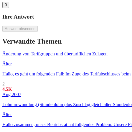
0
Ihre Antwort
Antwort absenden
Verwandte Themen
Änderung von Tarifgruppen und übertariflichen Zulagen
Älter
Hallo, es geht um folgenden Fall: Im Zuge des Tarifabschlusses bei
2
4.5K
Aug 2007
Lohnumwandlung (Stundenlohn plus Zuschlag gleich alter Stundenloh
Älter
Hallo zusammen, unser Betriebsrat hat follgendes Problem: Unsere Fir