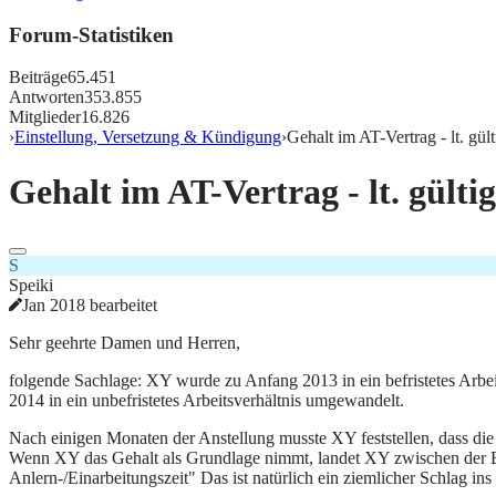
Forum-Statistiken
Beiträge
65.451
Antworten
353.855
Mitglieder
16.826
›
Einstellung, Versetzung & Kündigung
›
Gehalt im AT-Vertrag - lt. gül
Gehalt im AT-Vertrag - lt. gülti
S
Speiki
Jan 2018 bearbeitet
Sehr geehrte Damen und Herren,
folgende Sachlage: XY wurde zu Anfang 2013 in ein befristetes Arbei
2014 in ein unbefristetes Arbeitsverhältnis umgewandelt.
Nach einigen Monaten der Anstellung musste XY feststellen, dass die
Wenn XY das Gehalt als Grundlage nimmt, landet XY zwischen der Entg
Anlern-/Einarbeitungszeit" Das ist natürlich ein ziemlicher Schlag ins