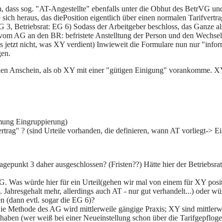
dass sog. "AT-Angestellte" ebenfalls unter die Obhut des BetrVG und so
 sich heraus, das diePosition eigentlich über einen normalen Tarifvertrag
 3, Betriebsrat: EG 6) Sodass der Arbeitgeber beschloss, das Ganze al
 vom AG an den BR: befristete Anstelltung der Person und den Wechsel 
s jetzt nicht, was XY verdient) Inwieweit die Formulare nun nur "info
gen.
 den Anschein, als ob XY mit einer "gütigen Einigung" vorankomme. 
mung Eingruppierung)
ertrag" ? (sind Urteile vorhanden, die definieren, wann AT vorliegt-> E
Klagepunkt 3 daher ausgeschlossen? (Fristen??) Hätte hier der Betriebs
 EG. Was würde hier für ein Urteil(gehen wir mal von einem für XY pos
ahresgehalt mehr, allerdings auch AT - nur gut verhandelt...) oder würd
en (dann evtl. sogar die EG 6)?
 Methode des AG wird mittlerweile gängige Praxis; XY sind mittlerwe
haben (wer weiß bei einer Neueinstellung schon über die Tarifgepflogen