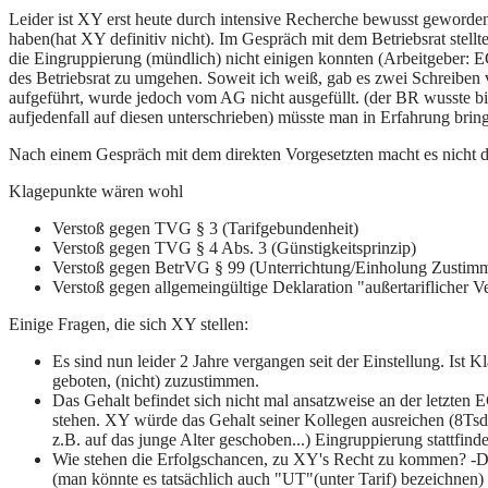
Leider ist XY erst heute durch intensive Recherche bewusst geworden, 
haben(hat XY definitiv nicht). Im Gespräch mit dem Betriebsrat stellte
die Eingruppierung (mündlich) nicht einigen konnten (Arbeitgeber: EG
des Betriebsrat zu umgehen. Soweit ich weiß, gab es zwei Schreiben
aufgeführt, wurde jedoch vom AG nicht ausgefüllt. (der BR wusste bi
aufjedenfall auf diesen unterschrieben) müsste man in Erfahrung brin
Nach einem Gespräch mit dem direkten Vorgesetzten macht es nicht
Klagepunkte wären wohl
Verstoß gegen TVG § 3 (Tarifgebundenheit)
Verstoß gegen TVG § 4 Abs. 3 (Günstigkeitsprinzip)
Verstoß gegen BetrVG § 99 (Unterrichtung/Einholung Zustim
Verstoß gegen allgemeingültige Deklaration "außertariflicher V
Einige Fragen, die sich XY stellen:
Es sind nun leider 2 Jahre vergangen seit der Einstellung. Ist 
geboten, (nicht) zuzustimmen.
Das Gehalt befindet sich nicht mal ansatzweise an der letzten
stehen. XY würde das Gehalt seiner Kollegen ausreichen (8Tsd. J
z.B. auf das junge Alter geschoben...) Eingruppierung stattfind
Wie stehen die Erfolgschancen, zu XY's Recht zu kommen? -Die
(man könnte es tatsächlich auch "UT"(unter Tarif) bezeichnen) 