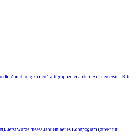
n die Zuordnung zu den Tarifgruppen geändert. Auf den ersten Blic
t). Jetzt wurde dieses Jahr ein neues Lohnpogram (direkt für