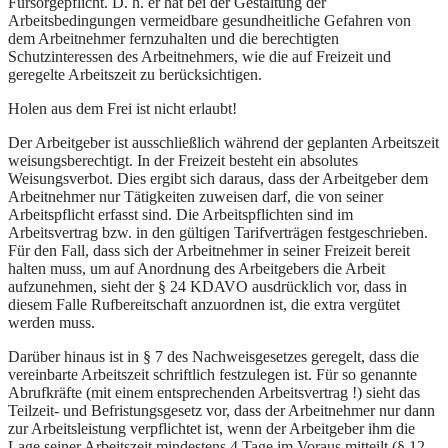
Fürsorgepflicht. D. h. er hat bei der Gestaltung der
Arbeitsbedingungen vermeidbare gesundheitliche Gefahren von
dem Arbeitnehmer fernzuhalten und die berechtigten
Schutzinteressen des Arbeitnehmers, wie die auf Freizeit und
geregelte Arbeitszeit zu berücksichtigen.
Holen aus dem Frei ist nicht erlaubt!
Der Arbeitgeber ist ausschließlich während der geplanten Arbeitszeit
weisungsberechtigt. In der Freizeit besteht ein absolutes
Weisungsverbot. Dies ergibt sich daraus, dass der Arbeitgeber dem
Arbeitnehmer nur Tätigkeiten zuweisen darf, die von seiner
Arbeitspflicht erfasst sind. Die Arbeitspflichten sind im
Arbeitsvertrag bzw. in den gültigen Tarifverträgen festgeschrieben.
Für den Fall, dass sich der Arbeitnehmer in seiner Freizeit bereit
halten muss, um auf Anordnung des Arbeitgebers die Arbeit
aufzunehmen, sieht der § 24 KDAVO ausdrücklich vor, dass in
diesem Falle Rufbereitschaft anzuordnen ist, die extra vergütet
werden muss.
Darüber hinaus ist in § 7 des Nachweisgesetzes geregelt, dass die
vereinbarte Arbeitszeit schriftlich festzulegen ist. Für so genannte
Abrufkräfte (mit einem entsprechenden Arbeitsvertrag !) sieht das
Teilzeit- und Befristungsgesetz vor, dass der Arbeitnehmer nur dann
zur Arbeitsleistung verpflichtet ist, wenn der Arbeitgeber ihm die
Lage seiner Arbeitszeit mindestens 4 Tage im Voraus mitteilt (§ 12