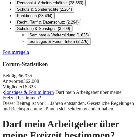
Personal & Arbeitsverhältnis
(
28.380
)
Schutz & Sonderrechte
(
2.264
)
Funktionen
(
28.494
)
Recht, Tarif & Datenschutz
(
2.294
)
Schulung & Sonstiges
(
3.899
)
Seminare & Weiterbildung
(
1.623
)
Sonstiges & Forum Intern
(
2.276
)
Forumsregeln
Forum-Statistiken
Beiträge
66.935
Antworten
362.008
Mitglieder
16.823
›
Sonstiges & Forum Intern
›
Darf mein Arbeitgeber über meine
Freizeit bestimmen?
Dieser Beitrag ist vor
11
Jahren entstanden. Gesetzliche Regelungen
und Rechtsprechung können sich seitdem geändert haben.
Darf mein Arbeitgeber über
meine Freizeit bestimmen?