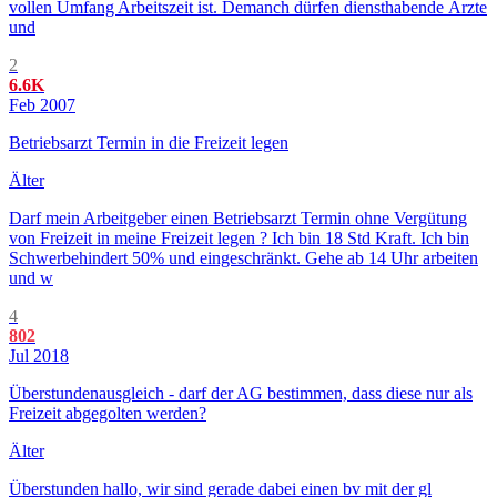
vollen Umfang Arbeitszeit ist. Demanch dürfen diensthabende Ärzte
und
2
6.6K
Feb 2007
Betriebsarzt Termin in die Freizeit legen
Älter
Darf mein Arbeitgeber einen Betriebsarzt Termin ohne Vergütung
von Freizeit in meine Freizeit legen ? Ich bin 18 Std Kraft. Ich bin
Schwerbehindert 50% und eingeschränkt. Gehe ab 14 Uhr arbeiten
und w
4
802
Jul 2018
Überstundenausgleich - darf der AG bestimmen, dass diese nur als
Freizeit abgegolten werden?
Älter
Überstunden hallo, wir sind gerade dabei einen bv mit der gl