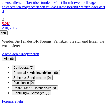
abzuschliessen über überstunden. könnt ihr mir eventuell sagen, ob
es gesetzlich vorgeschrieben ist. dass ü-std bezahlt werden oder darf
d
2
5.2K
Aug 2007
enü
Werden Sie Teil des BR-Forums. Vernetzen Sie sich und lernen Sie
von anderen.
Anmelden / Registrieren
Alle
(
0
)
Betriebsrat
(
0
)
Personal & Arbeitsverhältnis
(
0
)
Schutz & Sonderrechte
(
0
)
Funktionen
(
0
)
Recht, Tarif & Datenschutz
(
0
)
Schulung & Sonstiges
(
0
)
Forumsregeln