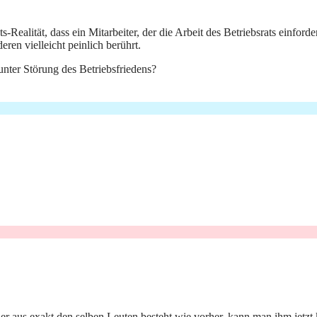
ts-Realität, dass ein Mitarbeiter, der die Arbeit des Betriebsrats einford
n vielleicht peinlich berührt.
unter Störung des Betriebsfriedens?
er aus exakt den selben Leuten besteht wie vorher, kann man ihm jetzt