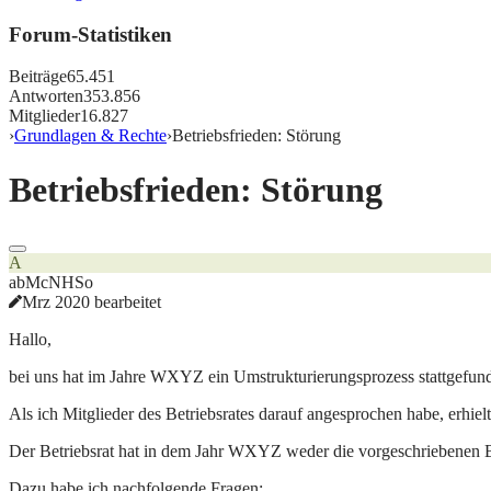
Forum-Statistiken
Beiträge
65.451
Antworten
353.856
Mitglieder
16.827
›
Grundlagen & Rechte
›
Betriebsfrieden: Störung
Betriebsfrieden: Störung
A
abMcNHSo
Mrz 2020 bearbeitet
Hallo,
bei uns hat im Jahre WXYZ ein Umstrukturierungsprozess stattgefun
Als ich Mitglieder des Betriebsrates darauf angesprochen habe, erhielt
Der Betriebsrat hat in dem Jahr WXYZ weder die vorgeschriebenen B
Dazu habe ich nachfolgende Fragen: