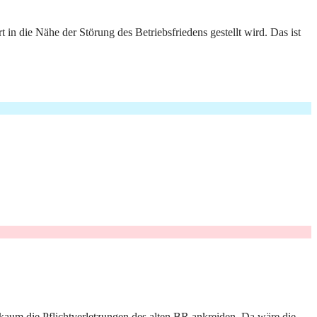
ert in die Nähe der Störung des Betriebsfriedens gestellt wird. Das ist
 kaum die Pflichtverletzungen des alten BR ankreiden. Da wäre die