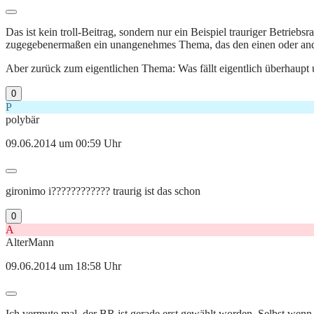
Das ist kein troll-Beitrag, sondern nur ein Beispiel trauriger Betriebsra
zugegebenermaßen ein unangenehmes Thema, das den einen oder andere
Aber zurück zum eigentlichen Thema: Was fällt eigentlich überhaupt 
0
P
polybär
09.06.2014 um 00:59 Uhr
gironimo i???????????? traurig ist das schon
0
A
AlterMann
09.06.2014 um 18:58 Uhr
Ich vermute mal, der BR ist gerade erst gewählt worden. Selbst wenn 