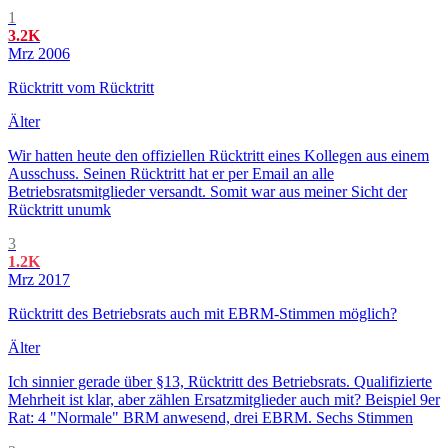
1
3.2K
Mrz 2006
Rücktritt vom Rücktritt
Älter
Wir hatten heute den offiziellen Rücktritt eines Kollegen aus einem
Ausschuss. Seinen Rücktritt hat er per Email an alle
Betriebsratsmitglieder versandt. Somit war aus meiner Sicht der
Rücktritt unumk
3
1.2K
Mrz 2017
Rücktritt des Betriebsrats auch mit EBRM-Stimmen möglich?
Älter
Ich sinnier gerade über §13, Rücktritt des Betriebsrats. Qualifizierte
Mehrheit ist klar, aber zählen Ersatzmitglieder auch mit? Beispiel 9er
Rat: 4 "Normale" BRM anwesend, drei EBRM. Sechs Stimmen