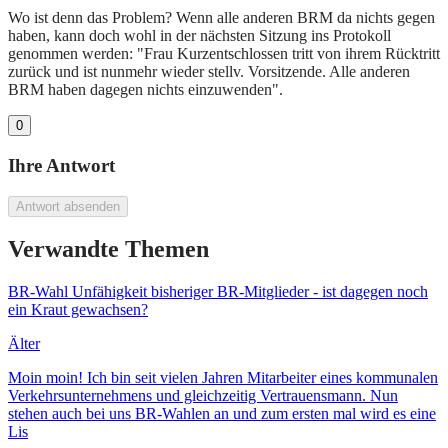
Wo ist denn das Problem? Wenn alle anderen BRM da nichts gegen
haben, kann doch wohl in der nächsten Sitzung ins Protokoll
genommen werden: "Frau Kurzentschlossen tritt von ihrem Rücktritt
zurück und ist nunmehr wieder stellv. Vorsitzende. Alle anderen
BRM haben dagegen nichts einzuwenden".
0
Ihre Antwort
Antwort absenden
Verwandte Themen
BR-Wahl Unfähigkeit bisheriger BR-Mitglieder - ist dagegen noch
ein Kraut gewachsen?
Älter
Moin moin! Ich bin seit vielen Jahren Mitarbeiter eines kommunalen
Verkehrsunternehmens und gleichzeitig Vertrauensmann. Nun
stehen auch bei uns BR-Wahlen an und zum ersten mal wird es eine
Lis