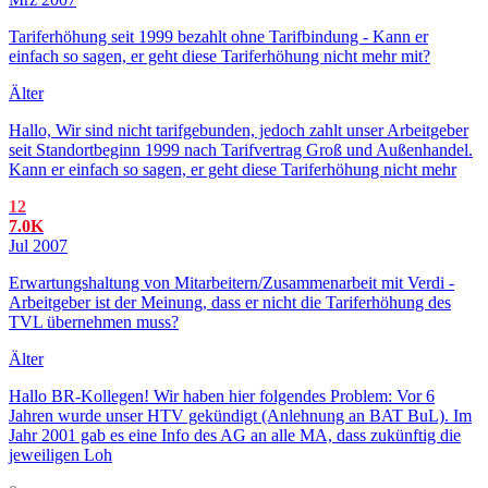
Tariferhöhung seit 1999 bezahlt ohne Tarifbindung - Kann er
einfach so sagen, er geht diese Tariferhöhung nicht mehr mit?
Älter
Hallo, Wir sind nicht tarifgebunden, jedoch zahlt unser Arbeitgeber
seit Standortbeginn 1999 nach Tarifvertrag Groß und Außenhandel.
Kann er einfach so sagen, er geht diese Tariferhöhung nicht mehr
12
7.0K
Jul 2007
Erwartungshaltung von Mitarbeitern/Zusammenarbeit mit Verdi -
Arbeitgeber ist der Meinung, dass er nicht die Tariferhöhung des
TVL übernehmen muss?
Älter
Hallo BR-Kollegen! Wir haben hier folgendes Problem: Vor 6
Jahren wurde unser HTV gekündigt (Anlehnung an BAT BuL). Im
Jahr 2001 gab es eine Info des AG an alle MA, dass zukünftig die
jeweiligen Loh