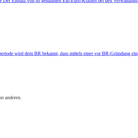
e Der Einsatz von so genannten Ein-Euro-Kräften bei den Verwaltungs
eriode wird dem BR bekannt, dass mittels einer vor BR-Gründung eing
on anderen.