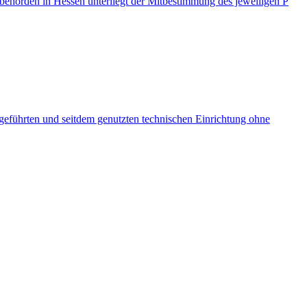
behörden in Hessen unterliegt der Mitbestimmung des jeweiligen P
eführten und seitdem genutzten technischen Einrichtung ohne