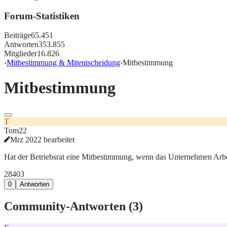
Forum-Statistiken
Beiträge
65.451
Antworten
353.855
Mitglieder
16.826
›
Mitbestimmung & Mitentscheidung
›
Mitbestimmung
Mitbestimmung
T
Tom22
Mrz 2022 bearbeitet
Hat der Betriebsrat eine Mitbestimmung, wenn das Unternehmen Arbeit
284
0
3
0
Antworten
Community-Antworten (
3
)