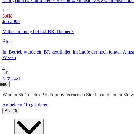
Man glaubt es kaum! Neuer Beschluß. Fundstelle www.arbeitsrecht.d
1
3.0K
Jun 2006
Mitbestimmung bei Prä-BR-Themen?
Älter
Im Betrieb wurde ein BR gegründet. Im Laufe der noch jungen Amtsp
Wissen
3
342
Mrz 2021
enü
Werden Sie Teil des BR-Forums. Vernetzen Sie sich und lernen Sie v
Anmelden / Registrieren
Alle
(
0
)