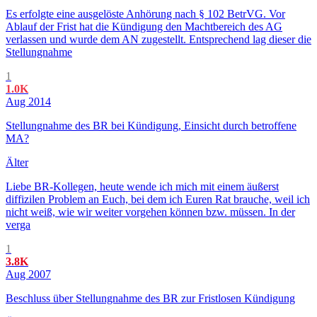
Es erfolgte eine ausgelöste Anhörung nach § 102 BetrVG. Vor
Ablauf der Frist hat die Kündigung den Machtbereich des AG
verlassen und wurde dem AN zugestellt. Entsprechend lag dieser die
Stellungnahme
1
1.0K
Aug 2014
Stellungnahme des BR bei Kündigung, Einsicht durch betroffene
MA?
Älter
Liebe BR-Kollegen, heute wende ich mich mit einem äußerst
diffizilen Problem an Euch, bei dem ich Euren Rat brauche, weil ich
nicht weiß, wie wir weiter vorgehen können bzw. müssen. In der
verga
1
3.8K
Aug 2007
Beschluss über Stellungnahme des BR zur Fristlosen Kündigung