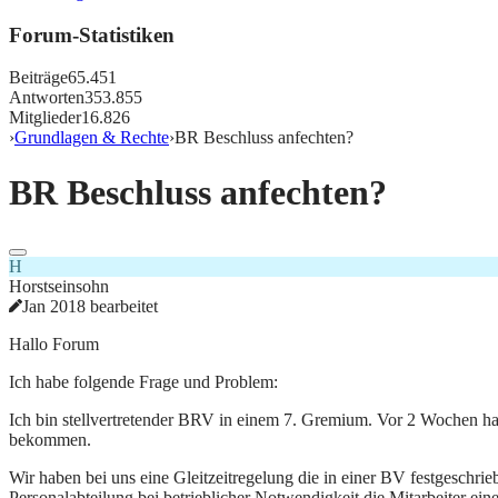
Forum-Statistiken
Beiträge
65.451
Antworten
353.855
Mitglieder
16.826
›
Grundlagen & Rechte
›
BR Beschluss anfechten?
BR Beschluss anfechten?
H
Horstseinsohn
Jan 2018 bearbeitet
Hallo Forum
Ich habe folgende Frage und Problem:
Ich bin stellvertretender BRV in einem 7. Gremium. Vor 2 Wochen ha
bekommen.
Wir haben bei uns eine Gleitzeitregelung die in einer BV festgeschri
Personalabteilung bei betrieblicher Notwendigkeit die Mitarbeiter e