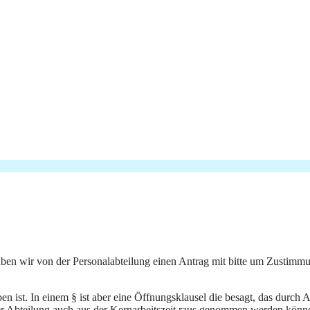
ben wir von der Personalabteilung einen Antrag mit bitte um Zustimmu
eben ist. In einem § ist aber eine Öffnungsklausel die besagt, das durc
iner Abteilung auch aus der Kernarbeitszeit raus genommen werden könn