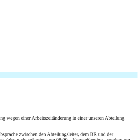
ng wegen einer Arbeitszeitänderung in einer unseren Abteilung
h Absprache zwischen den Abteilungsleiter, dem BR und der
en. (also nicht spätestens um 08:00 – Kernzeitbeginn - sondern um