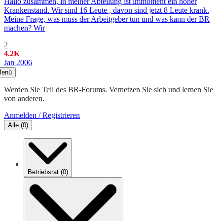
Hallo zusammen, in meiner Abteilung ist immoment ein hoher
Krankenstand. Wir sind 16 Leute , davon sind jetzt 8 Leute krank.
Meine Frage, was muss der Arbeitgeber tun und was kann der BR
machen? Wir
2
4.2K
Jan 2006
enü
Werden Sie Teil des BR-Forums. Vernetzen Sie sich und lernen Sie
von anderen.
Anmelden / Registrieren
Alle
(
0
)
Betriebsrat
(
0
)