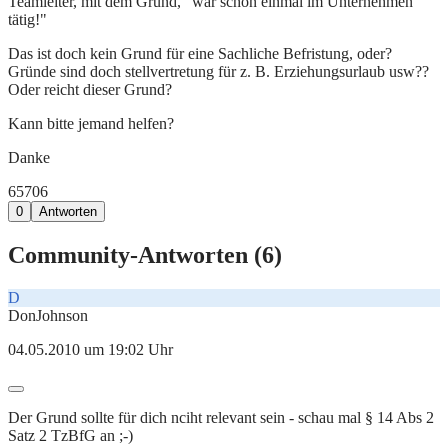
Teamleiter, mit dem Grund, "war schon einmal im Unternehmen
tätig!"
Das ist doch kein Grund für eine Sachliche Befristung, oder?
Gründe sind doch stellvertretung für z. B. Erziehungsurlaub usw??
Oder reicht dieser Grund?
Kann bitte jemand helfen?
Danke
657
0
6
0
Antworten
Community-Antworten (
6
)
D
DonJohnson
04.05.2010 um 19:02 Uhr
Der Grund sollte für dich nciht relevant sein - schau mal § 14 Abs 2
Satz 2 TzBfG an ;-)