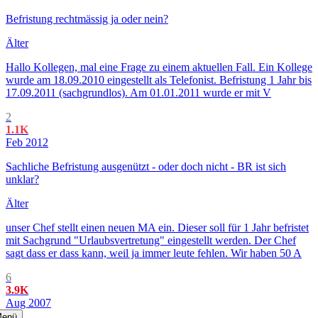
Befristung rechtmässig ja oder nein?
Älter
Hallo Kollegen, mal eine Frage zu einem aktuellen Fall. Ein Kollege
wurde am 18.09.2010 eingestellt als Telefonist. Befristung 1 Jahr bis
17.09.2011 (sachgrundlos). Am 01.01.2011 wurde er mit V
2
1.1K
Feb 2012
Sachliche Befristung ausgenützt - oder doch nicht - BR ist sich
unklar?
Älter
unser Chef stellt einen neuen MA ein. Dieser soll für 1 Jahr befristet
mit Sachgrund "Urlaubsvertretung" eingestellt werden. Der Chef
sagt dass er dass kann, weil ja immer leute fehlen. Wir haben 50 A
6
3.9K
Aug 2007
enü