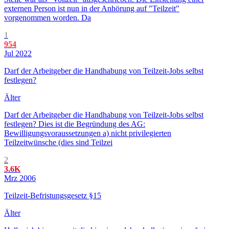
externen Person ist nun in der Anhörung auf "Teilzeit"
vorgenommen worden. Da
1
954
Jul 2022
Darf der Arbeitgeber die Handhabung von Teilzeit-Jobs selbst
festlegen?
Älter
Darf der Arbeitgeber die Handhabung von Teilzeit-Jobs selbst
festlegen? Dies ist die Begründung des AG:
Bewilligungsvoraussetzungen a) nicht privilegierten
Teilzeitwünsche (dies sind Teilzei
2
3.6K
Mrz 2006
Teilzeit-Befristungsgesetz §15
Älter