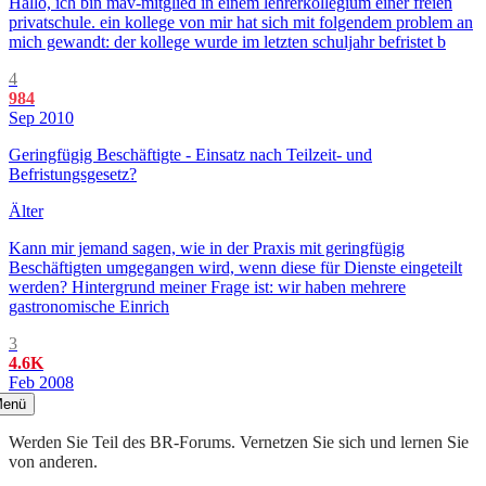
Hallo, ich bin mav-mitglied in einem lehrerkollegium einer freien
privatschule. ein kollege von mir hat sich mit folgendem problem an
mich gewandt: der kollege wurde im letzten schuljahr befristet b
4
984
Sep 2010
Geringfügig Beschäftigte - Einsatz nach Teilzeit- und
Befristungsgesetz?
Älter
Kann mir jemand sagen, wie in der Praxis mit geringfügig
Beschäftigten umgegangen wird, wenn diese für Dienste eingeteilt
werden? Hintergrund meiner Frage ist: wir haben mehrere
gastronomische Einrich
3
4.6K
Feb 2008
enü
Werden Sie Teil des BR-Forums. Vernetzen Sie sich und lernen Sie
von anderen.