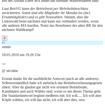
Bei der Anzahl Eurer MA findet das normale Wahlverfahren statt!
Laut BetrVG kann der Betriebsrat per Mehrheitsbeschluss
zurücktreten. Somit sind alle Mitglieder ihr Mandat los (incl.
Ersatzmitglieder) und es gibt Neuwahlen.
Stimmt, aber die
Listenwahl beim nächsten mal kann nur verhindert werden, wenn
alle anderen MA kneifen. Nutzt das Benehmen des alten BR für den
nächsten Wahlkampf!
0
O
omnis
18.03.2010 um 19:26 Uhr
@ nicoline
Ersmal danke für die ausführliche Antwort (auch an alle anderen).
Selbstverständlich habe ich mehrfach das Betriebsverfassungsgesetz
zitiert. Aber du glaubst gar nicht wie resistent Betriebsräte,
Kandidaten und auch Wähler sind, wenn es um dieses Thema geht.
Die Standardantwort beginnt meißtens mit: Ich will..... Ich will aber
Köpfe wählen, ich will das nicht, ich will aber dies, usw.