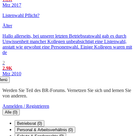
Mrz 2017
Listenwahl Pflicht?
Älter
Hallo allerseits, bei unserer letzten Betriebsratswahl gab es durch
Unwissenheit mancher Kollegen unbeabsichtigt eine Listenwahl,
anstatt wie gewohnt eine Personenwahl. Einige Kollegen waren mit
de
2
2.9K
Mrz 2010
enü
Werden Sie Teil des BR-Forums. Vernetzen Sie sich und lernen Sie
von anderen.
Anmelden / Registrieren
Alle
(
0
)
Betriebsrat
(
0
)
Personal & Arbeitsverhältnis
(
0
)