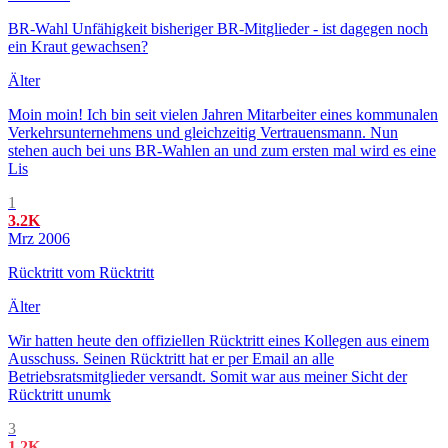
BR-Wahl Unfähigkeit bisheriger BR-Mitglieder - ist dagegen noch
ein Kraut gewachsen?
Älter
Moin moin! Ich bin seit vielen Jahren Mitarbeiter eines kommunalen
Verkehrsunternehmens und gleichzeitig Vertrauensmann. Nun
stehen auch bei uns BR-Wahlen an und zum ersten mal wird es eine
Lis
1
3.2K
Mrz 2006
Rücktritt vom Rücktritt
Älter
Wir hatten heute den offiziellen Rücktritt eines Kollegen aus einem
Ausschuss. Seinen Rücktritt hat er per Email an alle
Betriebsratsmitglieder versandt. Somit war aus meiner Sicht der
Rücktritt unumk
3
1.2K