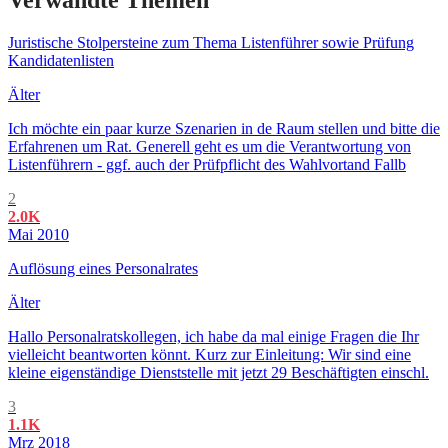
Verwandte Themen
Juristische Stolpersteine zum Thema Listenführer sowie Prüfung
Kandidatenlisten
Älter
Ich möchte ein paar kurze Szenarien in de Raum stellen und bitte die
Erfahrenen um Rat. Generell geht es um die Verantwortung von
Listenführern - ggf. auch der Prüfpflicht des Wahlvortand Fallb
2
2.0K
Mai 2010
Auflösung eines Personalrates
Älter
Hallo Personalratskollegen, ich habe da mal einige Fragen die Ihr
vielleicht beantworten könnt. Kurz zur Einleitung: Wir sind eine
kleine eigenständige Dienststelle mit jetzt 29 Beschäftigten einschl.
3
1.1K
Mrz 2018