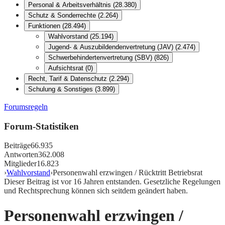
Personal & Arbeitsverhältnis
(
28.380
)
Schutz & Sonderrechte
(
2.264
)
Funktionen
(
28.494
)
Wahlvorstand
(
25.194
)
Jugend- & Auszubildendenvertretung (JAV)
(
2.474
)
Schwerbehindertenvertretung (SBV)
(
826
)
Aufsichtsrat
(
0
)
Recht, Tarif & Datenschutz
(
2.294
)
Schulung & Sonstiges
(
3.899
)
Forumsregeln
Forum-Statistiken
Beiträge
66.935
Antworten
362.008
Mitglieder
16.823
›
Wahlvorstand
›
Personenwahl erzwingen / Rücktritt Betriebsrat
Dieser Beitrag ist vor
16
Jahren entstanden. Gesetzliche Regelungen
und Rechtsprechung können sich seitdem geändert haben.
Personenwahl erzwingen /