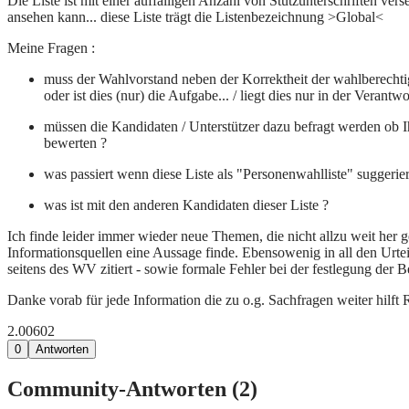
Die Liste ist mit einer auffälligen Anzahl von Stützunterschriften 
ansehen kann... diese Liste trägt die Listenbezeichnung >Global<
Meine Fragen :
muss der Wahlvorstand neben der Korrektheit der wahlberechti
oder ist dies (nur) die Aufgabe... / liegt dies nur in der Verant
müssen die Kandidaten / Unterstützer dazu befragt werden ob Ihn
bewerten ?
was passiert wenn diese Liste als "Personenwahlliste" suggeriert 
was ist mit den anderen Kandidaten dieser Liste ?
Ich finde leider immer wieder neue Themen, die nicht allzu weit her
Informationsquellen eine Aussage finde. Ebensowenig in all den Urt
seitens des WV zitiert - sowie formale Fehler bei der festlegung der 
Danke vorab für jede Information die zu o.g. Sachfragen weiter hilft
2.006
0
2
0
Antworten
Community-Antworten (
2
)