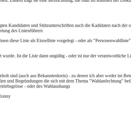
versehen. Zudem trägt sie eine Bezeichnung, die man im Rahmen der Dis
gten Kandidaten und Stützunterschriften auch die Kadidaten nach der 
wortung des Listenführers
en diese Liste als Einzelliste vorgelegt - oder als "Personenwahlliste"
wurde. Ist die Liste dann ungültig - oder ist nur der verantwortliche Lis
 geholt sind (auch aus Bekanntenkreis) - zu denen ich aber weder im 
eilen und Begründungen die sich mit dem Thema "Wahlanfechtung" befa
Betriebsgrösse - oder des Wahlaushangs
 Ronny