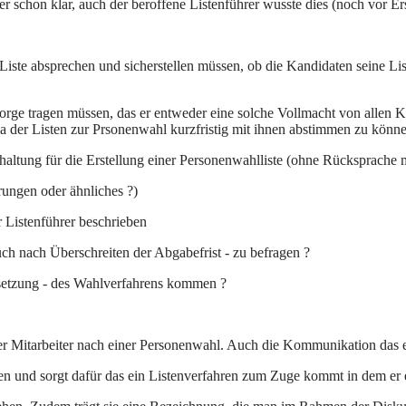
schon klar, auch der beroffene Listenführer wusste dies (noch vor Erst
r Liste absprechen und sicherstellen müssen, ob die Kandidaten seine Li
rge tragen müssen, das er entweder eine solche Vollmacht von allen Kan
 der Listen zur Prsonenwahl kurzfristig mit ihnen abstimmen zu könn
nthaltung für die Erstellung einer Personenwahlliste (ohne Rücksprache
rungen oder ähnliches ?)
 Listenführer beschrieben
auch nach Überschreiten der Abgabefrist - zu befragen ?
ssetzung - des Wahlverfahrens kommen ?
 Mitarbeiter nach einer Personenwahl. Auch die Kommunikation das es
und sorgt dafür das ein Listenverfahren zum Zuge kommt in dem er eine e