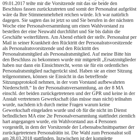
09.01.2017 teilte mir die Vorsitzende mit das sie beide den
Beschluss fassen zurückzutreten und somit der Personalrat aufgelöst
wäre da Ihre Stimmenmehrheit reichen würde. Ich war natürlich
dagegen. Sie sagten das ist jetzt so und Sie berufen in der nächsten
Woche eine Personalversammlung um einen Wahlvorstand zu
bestellen der eine Neuwahl durchführt und Sie bis dahin die
Geschäfte weiterführen. Am Abend erhielt der stellv. Personalrat per
Mail in seiner Krankheit den Rücktritt der Personalratsvorsitzende
als Personalratsvorsitzende und den Rücktritt des
Personalratsmitglied als Personalratsmitglied. Auf meine Bitte hin
den Beschluss zu bekommen wurde mir mitgeteilt „Ersatzmitglieder
haben nur dann ein Einsichtsrecht, wenn sie für ein ordentliches
Personalratsmitglied nachgerückt sind. Haben sie an einer Sitzung
teilgenommen, können sie Einsicht in das betreffende
Sitzungsprotokoll nehmen, in der vom Vorstand aufbewahrten
Niederschrift.“ In der Personalratsversammlung, an der 8 MA
einschl. der beiden zurückgetretenen und der GPR und keine in der
Anstalt vertretenen Gewerkschaft (das müsse man nicht) teilnahm
wurde, nachdem ich durch meine Fragen warum keine
Gewerkschaft eingeladen wurde und ob für die nicht im Dienst
befindlichen MA eine 2te Personalversammlung stattfindet ziemlich
hart angegangen wurde, ein Wahlvorstand aus 4 Personen
vorgestellt, in dem der Vorsitzende der Lebensabschnittspartner der
zurückgetretenen Personalrätin ist. Die Wahl zum Personalrat soll
am 28.03.2018 stattfinden. Inzwischen ist der komplette