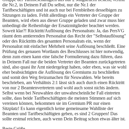
die Nr.2, in Deinem Fall Du selbst, nur die Nr.1 der
Tarifbeschäftigten und ist auch nur bei Fernbleiben desselbigen zu
Sitzungen zu laden. Fehlt allerdings ein Vertreter der Gruppe der
Beamten, wird eben aus dieser Gruppe geladen und zwar muss hier
unbedingt die Reihenfolge der Ersatzmitglieder beachtet werden.
Soweit klar?! Rücktritt/Auflösung des Personalrats: Ja, das PersVG
räumt dem amtierenden Personalrat das Recht der "Selbstauflösung"
oder des Rücktritts des gesamten Personalrats ein, wenn der
Personalrat mit einfacher Mehrheit seine Auflösung beschließt. Eine
Prüfung des genauen Wortlauts des Beschlusses ist hier notwendig,
denn zum einen kann eine falsche Formulierung dazu führen, dass
in Deinem Fall nur die beiden Vertreter der Beamten zurückgetreten
sind, also quasi ihr Amt niedergelegt haben, oder eben, was sie wohl
eher beabsichtigten die Auflösung des Gremiums zu beschließen
und somit den Weg freizumachen für Neuwahlen. Wie bereits
beschrieben, am Verhältnis 2:1 lässt sich auch durch einen Rücktritt
von nur 2 Beamtenvertretern und wohl auch sonst nichts ändern.
Selbst wenn bei Neuwahlen der unwahrscheinliche Fall eintreten
sollte, dass beide Tarifbeschäftigten die meisten Stimmen auf sich
vereinen können, bekommen sie im Gremium PR nur einen
Sitzplatz! Es kann eigentlich keine gemeinsame Wahlliste der
Beamten und Tarifbeschäftigten geben, es sind 2 Gruppen! Das
sollte erstmal reichen, auch wenn Dein Beitrag schon etwas älter ist.
Beste Grüße