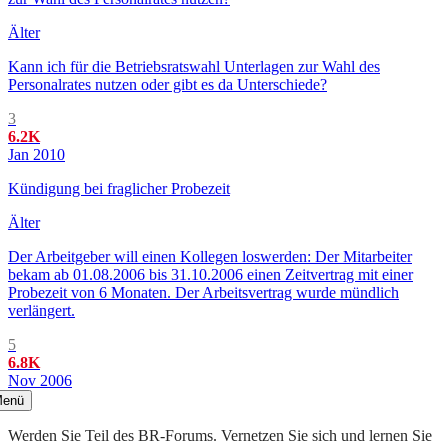
Älter
Kann ich für die Betriebsratswahl Unterlagen zur Wahl des
Personalrates nutzen oder gibt es da Unterschiede?
3
6.2K
Jan 2010
Kündigung bei fraglicher Probezeit
Älter
Der Arbeitgeber will einen Kollegen loswerden: Der Mitarbeiter
bekam ab 01.08.2006 bis 31.10.2006 einen Zeitvertrag mit einer
Probezeit von 6 Monaten. Der Arbeitsvertrag wurde mündlich
verlängert.
5
6.8K
Nov 2006
enü
Werden Sie Teil des BR-Forums. Vernetzen Sie sich und lernen Sie