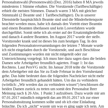
Personalratswahl (Personenwahl) (Dez. 2016) haben 8 MA jeweils
mindestens 1 Stimme erhalten. Die Vorsitzende (Tarifbeschäftigte)
erhielt die meisten Stimmen. Danach waren 3 MA mit gleicher
Stimmzahl (2 Beamte und 1 Tarifbeschäftigter). Da in unserer
Dienststelle hauptsächlich Beamte sind und die Minderheitenquote
beachtet werden muss, habe ich damals den Vortritt einer Beamtin
und einem Beamten überlassen und kein Losverfahren wurde
durchgeführt. Somit stehe ich als erster auf der Ersatzmitgliederliste
und danach 4 andere Beamten. Im August 2017 wurde der stellv.
Vorsitzender krank und ist dieses bis zum heutigen Tag. In den
folgenden Personalratsversammlungen der letzten 7 Monate wurde
ich nicht eingeladen durch die Vorsitzende, und auch Beschlüsse
und Zustimmungen wurden mir nicht mitgeteilt oder zur
Unterzeichnung vorgelegt. Ich muss hier dazu sagen dass die beiden
Damen sehr Arbeitgeber freundlich agierten. Frage 1: Ist das
Rechtens. Laut PersVG nicht. Im Januar 2018 teilte die Vorsitzende
dem Arbeitgeber mit das Sie zu Ende Februar in den Vorruhestand
gehe. Das hätte bedeutet dass die folgenden Nachrücker nicht mehr
Arbeitgeber freundlich gehandelt hätten. Um das zu verhindern
(wörtlich: „Wir werden das zu verhindern wissen“) beschlossen die
beiden Damen zurück zu treten um somit den Personalrat Ihrer
Meinung nach § 26 Abs. 1 Punkt 3 aufzulösen. Dazu wurde mir am
07.01.2017 mündlich mitgeteilt das am 09.01.2017 ich zur einer
Personalratssitzung kommen sollte und ob ich eine Einladung
bräuchte. Da ich „nicht“ wusste um was es ging sagte ich nein. Am