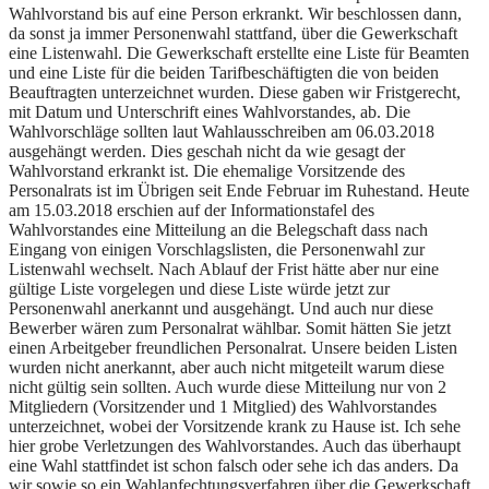
Wahlvorstand bis auf eine Person erkrankt. Wir beschlossen dann,
da sonst ja immer Personenwahl stattfand, über die Gewerkschaft
eine Listenwahl. Die Gewerkschaft erstellte eine Liste für Beamten
und eine Liste für die beiden Tarifbeschäftigten die von beiden
Beauftragten unterzeichnet wurden. Diese gaben wir Fristgerecht,
mit Datum und Unterschrift eines Wahlvorstandes, ab. Die
Wahlvorschläge sollten laut Wahlausschreiben am 06.03.2018
ausgehängt werden. Dies geschah nicht da wie gesagt der
Wahlvorstand erkrankt ist. Die ehemalige Vorsitzende des
Personalrats ist im Übrigen seit Ende Februar im Ruhestand. Heute
am 15.03.2018 erschien auf der Informationstafel des
Wahlvorstandes eine Mitteilung an die Belegschaft dass nach
Eingang von einigen Vorschlagslisten, die Personenwahl zur
Listenwahl wechselt. Nach Ablauf der Frist hätte aber nur eine
gültige Liste vorgelegen und diese Liste würde jetzt zur
Personenwahl anerkannt und ausgehängt. Und auch nur diese
Bewerber wären zum Personalrat wählbar. Somit hätten Sie jetzt
einen Arbeitgeber freundlichen Personalrat. Unsere beiden Listen
wurden nicht anerkannt, aber auch nicht mitgeteilt warum diese
nicht gültig sein sollten. Auch wurde diese Mitteilung nur von 2
Mitgliedern (Vorsitzender und 1 Mitglied) des Wahlvorstandes
unterzeichnet, wobei der Vorsitzende krank zu Hause ist. Ich sehe
hier grobe Verletzungen des Wahlvorstandes. Auch das überhaupt
eine Wahl stattfindet ist schon falsch oder sehe ich das anders. Da
wir sowie so ein Wahlanfechtungsverfahren über die Gewerkschaft