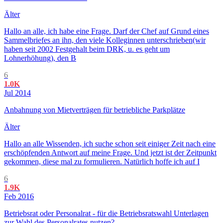
Älter
Hallo an alle, ich habe eine Frage. Darf der Chef auf Grund eines
Sammelbriefes an ihn, den viele Kolleginnen unterschrieben(wir
haben seit 2002 Festgehalt beim DRK, u. es geht um
Lohnerhöhung), den B
6
1.0K
Jul 2014
Anbahnung von Mietverträgen für betriebliche Parkplätze
Älter
Hallo an alle Wissenden, ich suche schon seit einiger Zeit nach eine
erschöpfenden Antwort auf meine Frage. Und jetzt ist der Zeitpunkt
gekommen, diese mal zu formulieren. Natürlich hoffe ich auf I
6
1.9K
Feb 2016
Betriebsrat oder Personalrat - für die Betriebsratswahl Unterlagen
zur Wahl des Personalrates nutzen?