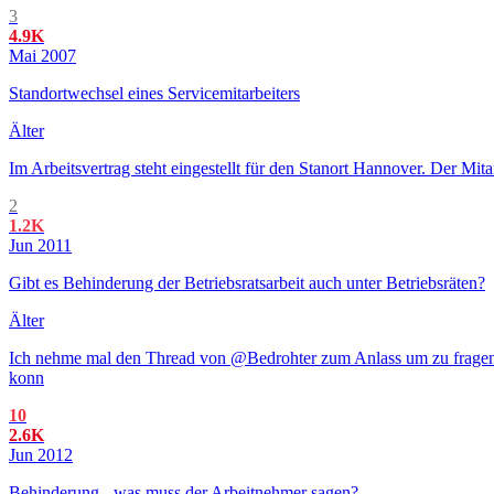
3
4.9K
Mai 2007
Standortwechsel eines Servicemitarbeiters
Älter
Im Arbeitsvertrag steht eingestellt für den Stanort Hannover. Der M
2
1.2K
Jun 2011
Gibt es Behinderung der Betriebsratsarbeit auch unter Betriebsräten?
Älter
Ich nehme mal den Thread von @Bedrohter zum Anlass um zu fragen,
konn
10
2.6K
Jun 2012
Behinderung - was muss der Arbeitnehmer sagen?