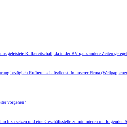
uns geleistete Rufbereitschaft, da in der BV ganz andere Zeiten geregelt
arung bezüglich Rufbereitschaftsdienst. In unserer Firma (Wellpappene
iter vorgehen?
durch zu setzen und eine Geschäftsstelle zu minimieren mit folgenden Sc