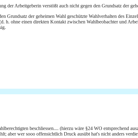
ung der Arbeitgeberin verstößt auch nicht gegen den Grundsatz der ge
ch den Grundsatz der geheimen Wahl geschützte Wahlverhalten des Einz
(d. h. ohne einen direkten Kontakt zwischen Wahlbeobachter und Arbeit
ig.
Wahlberechtigten beschliessen.... (hierzu wäre §24 WO entsprechend au
t; aber wer sooo offensichtlich Druck ausübt hat's nicht anders verdie