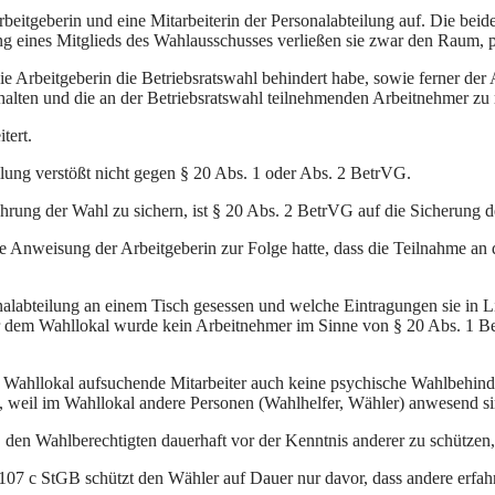
eitgeberin und eine Mitarbeiterin der Personalabteilung auf. Die beiden 
g eines Mitglieds des Wahlausschusses verließen sie zwar den Raum, po
 die Arbeitgeberin die Betriebsratswahl behindert habe, sowie ferner de
alten und die an der Betriebsratswahl teilnehmenden Arbeitnehmer zu r
tert.
ilung verstößt nicht gegen § 20 Abs. 1 oder Abs. 2 BetrVG.
rung der Wahl zu sichern, ist § 20 Abs. 2 BetrVG auf die Sicherung der
gte Anweisung der Arbeitgeberin zur Folge hatte, dass die Teilnahme an
sonalabteilung an einem Tisch gesessen und welche Eintragungen sie i
 vor dem Wahllokal wurde kein Arbeitnehmer im Sinne von § 20 Abs. 1
s Wahllokal aufsuchende Mitarbeiter auch keine psychische Wahlbehinde
n, weil im Wahllokal andere Personen (Wahlhelfer, Wähler) anwesend s
 den Wahlberechtigten dauerhaft vor der Kenntnis anderer zu schützen
07 c StGB schützt den Wähler auf Dauer nur davor, dass andere erfahr