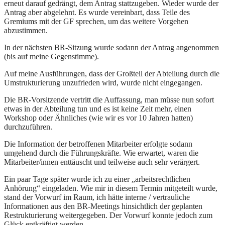
erneut darauf gedrängt, dem Antrag stattzugeben. Wieder wurde der
Antrag aber abgelehnt. Es wurde vereinbart, dass Teile des
Gremiums mit der GF sprechen, um das weitere Vorgehen
abzustimmen.
In der nächsten BR-Sitzung wurde sodann der Antrag angenommen
(bis auf meine Gegenstimme).
Auf meine Ausführungen, dass der Großteil der Abteilung durch die
Umstrukturierung unzufrieden wird, wurde nicht eingegangen.
Die BR-Vorsitzende vertritt die Auffassung, man müsse nun sofort
etwas in der Abteilung tun und es ist keine Zeit mehr, einen
Workshop oder Ähnliches (wie wir es vor 10 Jahren hatten)
durchzuführen.
Die Information der betroffenen Mitarbeiter erfolgte sodann
umgehend durch die Führungskräfte. Wie erwartet, waren die
Mitarbeiter/innen enttäuscht und teilweise auch sehr verärgert.
Ein paar Tage später wurde ich zu einer „arbeitsrechtlichen
Anhörung“ eingeladen. Wie mir in diesem Termin mitgeteilt wurde,
stand der Vorwurf im Raum, ich hätte interne / vertrauliche
Informationen aus den BR-Meetings hinsichtlich der geplanten
Restrukturierung weitergegeben. Der Vorwurf konnte jedoch zum
Glück entkräftigt werden.