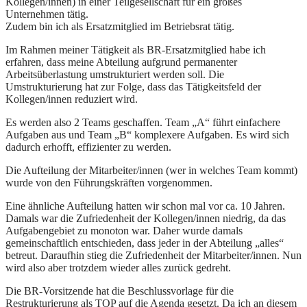
Kollegen/innen) in einer Teilgesellschaft für ein großes
Unternehmen tätig.
Zudem bin ich als Ersatzmitglied im Betriebsrat tätig.
Im Rahmen meiner Tätigkeit als BR-Ersatzmitglied habe ich
erfahren, dass meine Abteilung aufgrund permanenter
Arbeitsüberlastung umstrukturiert werden soll. Die
Umstrukturierung hat zur Folge, dass das Tätigkeitsfeld der
Kollegen/innen reduziert wird.
Es werden also 2 Teams geschaffen. Team „A“ führt einfachere
Aufgaben aus und Team „B“ komplexere Aufgaben. Es wird sich
dadurch erhofft, effizienter zu werden.
Die Aufteilung der Mitarbeiter/innen (wer in welches Team kommt)
wurde von den Führungskräften vorgenommen.
Eine ähnliche Aufteilung hatten wir schon mal vor ca. 10 Jahren.
Damals war die Zufriedenheit der Kollegen/innen niedrig, da das
Aufgabengebiet zu monoton war. Daher wurde damals
gemeinschaftlich entschieden, dass jeder in der Abteilung „alles“
betreut. Daraufhin stieg die Zufriedenheit der Mitarbeiter/innen. Nun
wird also aber trotzdem wieder alles zurück gedreht.
Die BR-Vorsitzende hat die Beschlussvorlage für die
Restrukturierung als TOP auf die Agenda gesetzt. Da ich an diesem