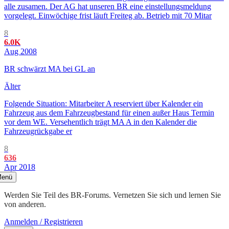
alle zusamen. Der AG hat unseren BR eine einstellungsmeldung
vorgelegt. Einwöchige frist läuft Freiteg ab. Betrieb mit 70 Mitar
8
6.0K
Aug 2008
BR schwärzt MA bei GL an
Älter
Folgende Situation: Mitarbeiter A reserviert über Kalender ein
Fahrzeug aus dem Fahrzeugbestand für einen außer Haus Termin
vor dem WE. Versehentlich trägt MA A in den Kalender die
Fahrzeugrückgabe er
8
636
Apr 2018
enü
Werden Sie Teil des BR-Forums. Vernetzen Sie sich und lernen Sie
von anderen.
Anmelden / Registrieren