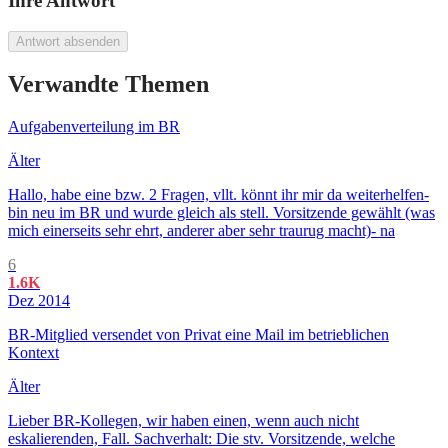
Ihre Antwort
Antwort absenden
Verwandte Themen
Aufgabenverteilung im BR
Älter
Hallo, habe eine bzw. 2 Fragen, vllt. könnt ihr mir da weiterhelfen-
bin neu im BR und wurde gleich als stell. Vorsitzende gewählt (was
mich einerseits sehr ehrt, anderer aber sehr traurug macht)- na
6
1.6K
Dez 2014
BR-Mitglied versendet von Privat eine Mail im betrieblichen
Kontext
Älter
Lieber BR-Kollegen, wir haben einen, wenn auch nicht
eskalierenden, Fall. Sachverhalt: Die stv. Vorsitzende, welche