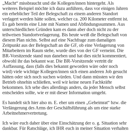
„Macht“ missbraucht und die Kollegen/innen hintergeht. Als
weiteres Beispiel möchte ich dazu anführen, dass vor einigen Jahren
ein erheblicher Teil der Belegschaft zu einem anderen Standort
verlagert werden hätte sollen, welcher ca. 200 Kilometer entfernt ist.
Es gab bereits eine Liste mit Namen und Abfindungssummen. Aus
unterschiedlichen Gründen kam es dann aber doch nicht zu der
teilweisen Standortverlagerung. Bis heute weiß die Belegschaft von
diesem Plan nichts. Selbst auf eine Nachfrage zum damaligen
Zeitpunkt aus der Belegschaft an die GF, ob eine Verlagerung von
Mitarbeitern im Raum stehe, wurde dies von der GF verneint. Die
BR-Vorsitzende stand nun daneben und hat dies nicht kommentiert,
obwohl ihr das bekannt war. Die BR-Vorsitzende vertritt dir
Auffassung, dass (falls dies bekannt geworden wäre oder noch
wird) viele wichtige Kollegen/innen sich einen anderen Job gesucht
hätten oder sich noch suchen würden. Und dann müssten wir den
Betrieb ohnehin schließen, weil wir keine neuen Fachkräfte
bekommen. Ich sehe dies allerdings anders, da jeder Mensch selbst
entscheiden sollte, wie er mit dieser Information umgeht.
Es handelt sich hier also m. E. eher um einen „Geheimrat“ bzw. die
Verlängerung des Arms der Geschäftsführung als um eine starke
Arbeitnehmervertretung.
Ich wäre euch daher über eine Einschätzung der o. g. Situation sehr
dankbar. Für Ratschläge, ich IHR euch in meiner Situation verhalten