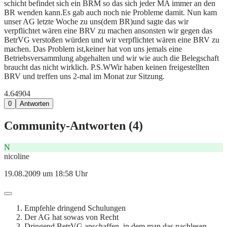
schicht befindet sich ein BRM so das sich jeder MA immer an den
BR wenden kann.Es gab auch noch nie Probleme damit. Nun kam
unser AG letzte Woche zu uns(dem BR)und sagte das wir
verpflichtet wären eine BRV zu machen ansonsten wir gegen das
BetrVG verstoßen würden und wir verpflichtet wären eine BRV zu
machen. Das Problem ist,keiner hat von uns jemals eine
Betriebsversammlung abgehalten und wir wie auch die Belegschaft
braucht das nicht wirklich. P.S.WWir haben keinen freigestellten
BRV und treffen uns 2-mal im Monat zur Sitzung.
4.649
0
4
0
Antworten
Community-Antworten (
4
)
N
nicoline
19.08.2009 um 18:58 Uhr
Empfehle dringend Schulungen
Der AG hat sowas von Recht
Dringend BetrVG anschaffen, in dem man das nachlesen