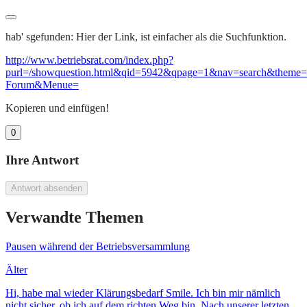
hab' sgefunden: Hier der Link, ist einfacher als die Suchfunktion.
http://www.betriebsrat.com/index.php?
purl=/showquestion.html&qid=5942&qpage=1&nav=search&theme
Forum&Menue=
Kopieren und einfügen!
0
Ihre Antwort
Antwort absenden
Verwandte Themen
Pausen während der Betriebsversammlung
Älter
Hi, habe mal wieder Klärungsbedarf Smile. Ich bin mir nämlich
nicht sicher, ob ich auf dem richten Weg bin. Nach unserer letzten