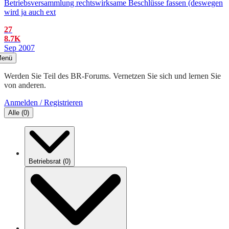
Betriebsversammlung rechtswirksame Beschlüsse fassen (deswegen
wird ja auch ext
27
8.7K
Sep 2007
enü
Werden Sie Teil des BR-Forums. Vernetzen Sie sich und lernen Sie
von anderen.
Anmelden / Registrieren
Alle
(
0
)
Betriebsrat
(
0
)