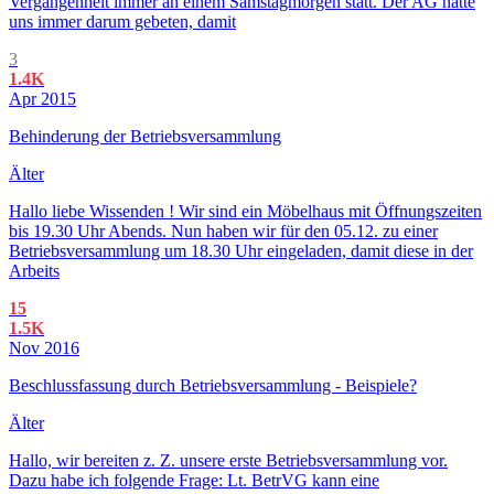
Vergangenheit immer an einem Samstagmorgen statt. Der AG hatte
uns immer darum gebeten, damit
3
1.4K
Apr 2015
Behinderung der Betriebsversammlung
Älter
Hallo liebe Wissenden ! Wir sind ein Möbelhaus mit Öffnungszeiten
bis 19.30 Uhr Abends. Nun haben wir für den 05.12. zu einer
Betriebsversammlung um 18.30 Uhr eingeladen, damit diese in der
Arbeits
15
1.5K
Nov 2016
Beschlussfassung durch Betriebsversammlung - Beispiele?
Älter
Hallo, wir bereiten z. Z. unsere erste Betriebsversammlung vor.
Dazu habe ich folgende Frage: Lt. BetrVG kann eine