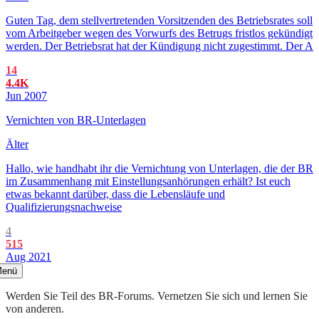
Guten Tag, dem stellvertretenden Vorsitzenden des Betriebsrates soll
vom Arbeitgeber wegen des Vorwurfs des Betrugs fristlos gekündigt
werden. Der Betriebsrat hat der Kündigung nicht zugestimmt. Der A
14
4.4K
Jun 2007
Vernichten von BR-Unterlagen
Älter
Hallo, wie handhabt ihr die Vernichtung von Unterlagen, die der BR
im Zusammenhang mit Einstellungsanhörungen erhält? Ist euch
etwas bekannt darüber, dass die Lebensläufe und
Qualifizierungsnachweise
4
515
Aug 2021
enü
Werden Sie Teil des BR-Forums. Vernetzen Sie sich und lernen Sie
von anderen.