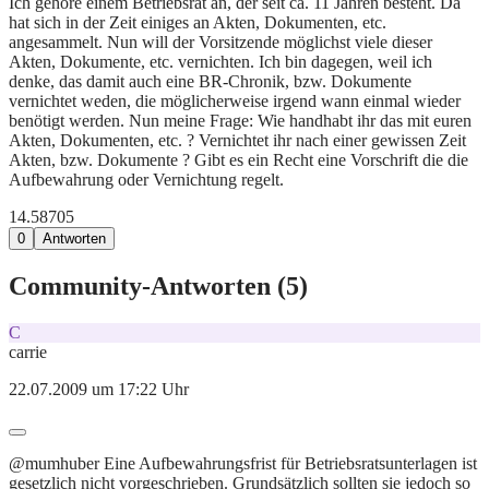
Ich gehöre einem Betriebsrat an, der seit ca. 11 Jahren besteht. Da
hat sich in der Zeit einiges an Akten, Dokumenten, etc.
angesammelt. Nun will der Vorsitzende möglichst viele dieser
Akten, Dokumente, etc. vernichten. Ich bin dagegen, weil ich
denke, das damit auch eine BR-Chronik, bzw. Dokumente
vernichtet weden, die möglicherweise irgend wann einmal wieder
benötigt werden. Nun meine Frage: Wie handhabt ihr das mit euren
Akten, Dokumenten, etc. ? Vernichtet ihr nach einer gewissen Zeit
Akten, bzw. Dokumente ? Gibt es ein Recht eine Vorschrift die die
Aufbewahrung oder Vernichtung regelt.
14.587
0
5
0
Antworten
Community-Antworten (
5
)
C
carrie
22.07.2009 um 17:22 Uhr
@mumhuber Eine Aufbewahrungsfrist für Betriebsratsunterlagen ist
gesetzlich nicht vorgeschrieben. Grundsätzlich sollten sie jedoch so