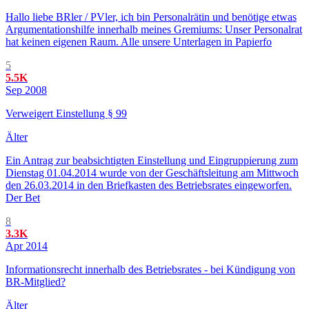
Hallo liebe BRler / PVler, ich bin Personalrätin und benötige etwas
Argumentationshilfe innerhalb meines Gremiums: Unser Personalrat
hat keinen eigenen Raum. Alle unsere Unterlagen in Papierfo
5
5.5K
Sep 2008
Verweigert Einstellung § 99
Älter
Ein Antrag zur beabsichtigten Einstellung und Eingruppierung zum
Dienstag 01.04.2014 wurde von der Geschäftsleitung am Mittwoch
den 26.03.2014 in den Briefkasten des Betriebsrates eingeworfen.
Der Bet
8
3.3K
Apr 2014
Informationsrecht innerhalb des Betriebsrates - bei Kündigung von
BR-Mitglied?
Älter