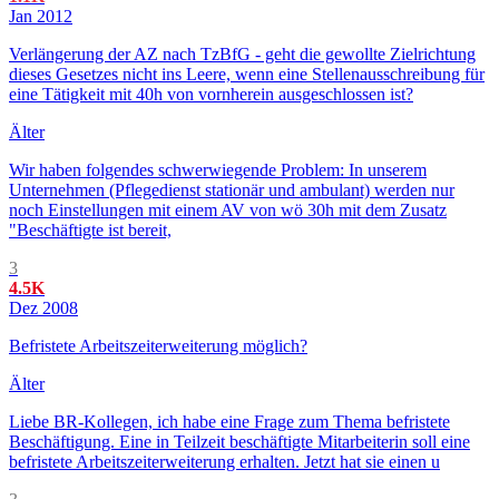
Jan 2012
Verlängerung der AZ nach TzBfG - geht die gewollte Zielrichtung
dieses Gesetzes nicht ins Leere, wenn eine Stellenausschreibung für
eine Tätigkeit mit 40h von vornherein ausgeschlossen ist?
Älter
Wir haben folgendes schwerwiegende Problem: In unserem
Unternehmen (Pflegedienst stationär und ambulant) werden nur
noch Einstellungen mit einem AV von wö 30h mit dem Zusatz
"Beschäftigte ist bereit,
3
4.5K
Dez 2008
Befristete Arbeitszeiterweiterung möglich?
Älter
Liebe BR-Kollegen, ich habe eine Frage zum Thema befristete
Beschäftigung. Eine in Teilzeit beschäftigte Mitarbeiterin soll eine
befristete Arbeitszeiterweiterung erhalten. Jetzt hat sie einen u