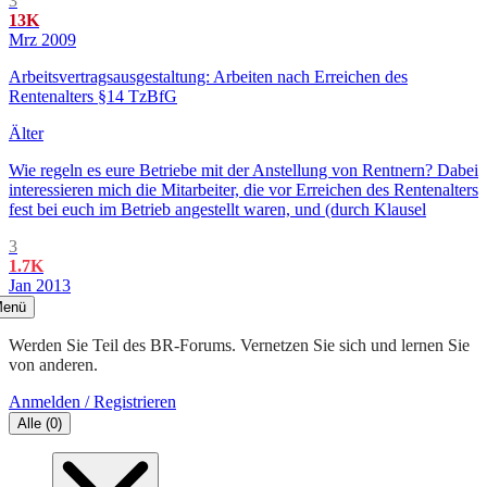
3
13K
Mrz 2009
Arbeitsvertragsausgestaltung: Arbeiten nach Erreichen des
Rentenalters §14 TzBfG
Älter
Wie regeln es eure Betriebe mit der Anstellung von Rentnern? Dabei
interessieren mich die Mitarbeiter, die vor Erreichen des Rentenalters
fest bei euch im Betrieb angestellt waren, und (durch Klausel
3
1.7K
Jan 2013
enü
Werden Sie Teil des BR-Forums. Vernetzen Sie sich und lernen Sie
von anderen.
Anmelden / Registrieren
Alle
(
0
)