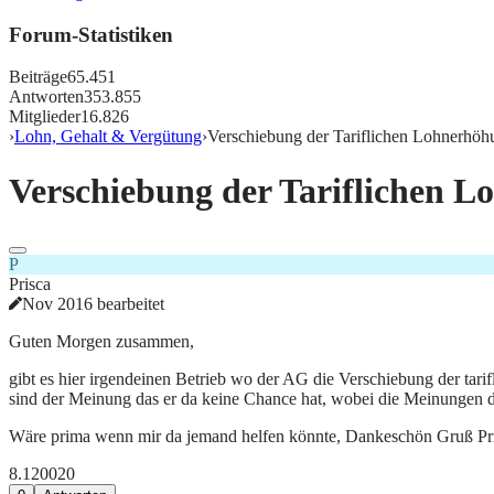
Forum-Statistiken
Beiträge
65.451
Antworten
353.855
Mitglieder
16.826
›
Lohn, Gehalt & Vergütung
›
Verschiebung der Tariflichen Lohnerhöh
Verschiebung der Tariflichen L
P
Prisca
Nov 2016 bearbeitet
Guten Morgen zusammen,
gibt es hier irgendeinen Betrieb wo der AG die Verschiebung der ta
sind der Meinung das er da keine Chance hat, wobei die Meinungen 
Wäre prima wenn mir da jemand helfen könnte, Dankeschön Gruß Pr
8.120
0
20