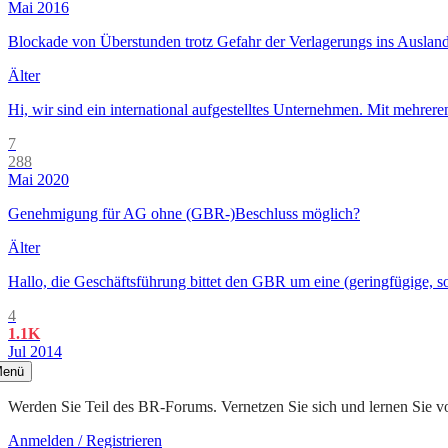
Mai 2016
Blockade von Überstunden trotz Gefahr der Verlagerungs ins Auslan
Älter
Hi, wir sind ein international aufgestelltes Unternehmen. Mit mehrer
7
288
Mai 2020
Genehmigung für AG ohne (GBR-)Beschluss möglich?
Älter
Hallo, die Geschäftsführung bittet den GBR um eine (geringfügige, s
4
1.1K
Jul 2014
enü
Werden Sie Teil des BR-Forums. Vernetzen Sie sich und lernen Sie v
Anmelden / Registrieren