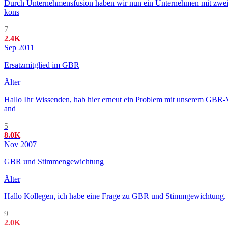
Durch Unternehmensfusion haben wir nun ein Unternehmen mit zwei 
kons
7
2.4K
Sep 2011
Ersatzmitglied im GBR
Älter
Hallo Ihr Wissenden, hab hier erneut ein Problem mit unserem GBR
and
5
8.0K
Nov 2007
GBR und Stimmengewichtung
Älter
Hallo Kollegen, ich habe eine Frage zu GBR und Stimmgewichtung. Dur
9
2.0K