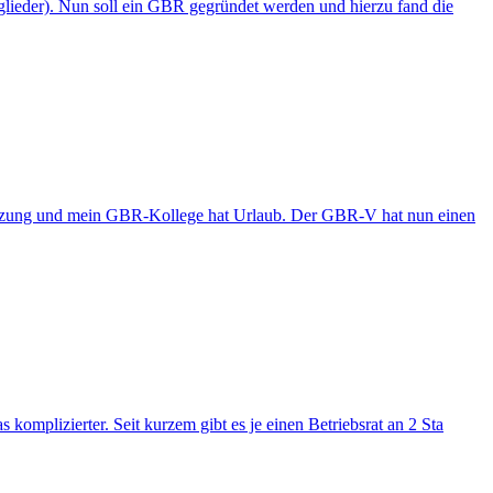
ieder). Nun soll ein GBR gegründet werden und hierzu fand die
itzung und mein GBR-Kollege hat Urlaub. Der GBR-V hat nun einen
mplizierter. Seit kurzem gibt es je einen Betriebsrat an 2 Sta