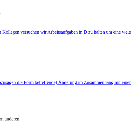
d
en Kollegen versuchen wir Arbeitsaufgaben in D zu halten um eine weit
ozusagen die Form betreffende) Änderung im Zusammenhang mit einer An
on anderen.