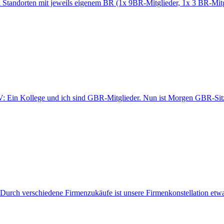
Standorten mit jeweils eigenem BR (1x 9BR-Mitglieder, 1x 3 BR-Mitgl
-V: Ein Kollege und ich sind GBR-Mitglieder. Nun ist Morgen GBR-S
ch verschiedene Firmenzukäufe ist unsere Firmenkonstellation etwas ko