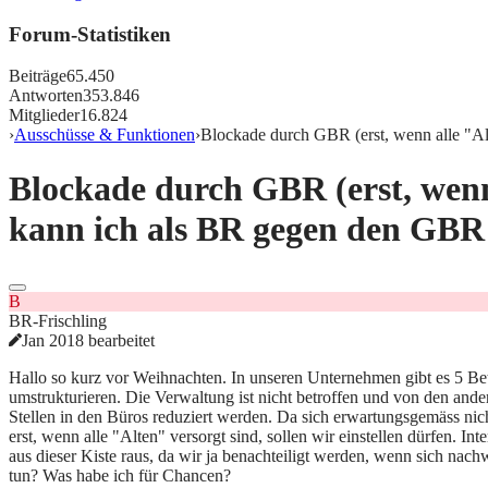
Forum-Statistiken
Beiträge
65.450
Antworten
353.846
Mitglieder
16.824
›
Ausschüsse & Funktionen
›
Blockade durch GBR (erst, wenn alle "Alt
Blockade durch GBR (erst, wenn a
kann ich als BR gegen den GBR
B
BR-Frischling
Jan 2018 bearbeitet
Hallo so kurz vor Weihnachten. In unseren Unternehmen gibt es 5 Bet
umstrukturieren. Die Verwaltung ist nicht betroffen und von den ande
Stellen in den Büros reduziert werden. Da sich erwartungsgemäss ni
erst, wenn alle "Alten" versorgt sind, sollen wir einstellen dürfen. I
aus dieser Kiste raus, da wir ja benachteiligt werden, wenn sich nac
tun? Was habe ich für Chancen?