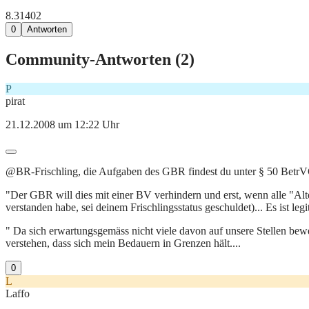
8.314
0
2
0
Antworten
Community-Antworten (
2
)
P
pirat
21.12.2008 um 12:22 Uhr
@BR-Frischling, die Aufgaben des GBR findest du unter § 50 BetrVG
"Der GBR will dies mit einer BV verhindern und erst, wenn alle "Alten
verstanden habe, sei deinem Frischlingsstatus geschuldet)... Es ist le
" Da sich erwartungsgemäss nicht viele davon auf unsere Stellen bewer
verstehen, dass sich mein Bedauern in Grenzen hält....
0
L
Laffo