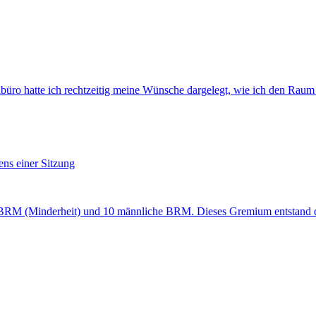
büro hatte ich rechtzeitig meine Wünsche dargelegt, wie ich den Raum
s einer Sitzung
he BRM (Minderheit) und 10 männliche BRM. Dieses Gremium entstand