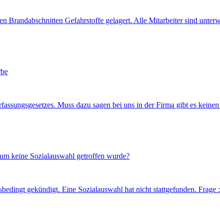
n Brandabschnitten Gefahrstoffe gelagert. Alle Mitarbeiter sind unter
rbe
fassungsgesetzes. Muss dazu sagen bei uns in der Firma gibt es keinen
rum keine Sozialauswahl getroffen wurde?
sbedingt gekündigt. Eine Sozialauswahl hat nicht stattgefunden. Frag