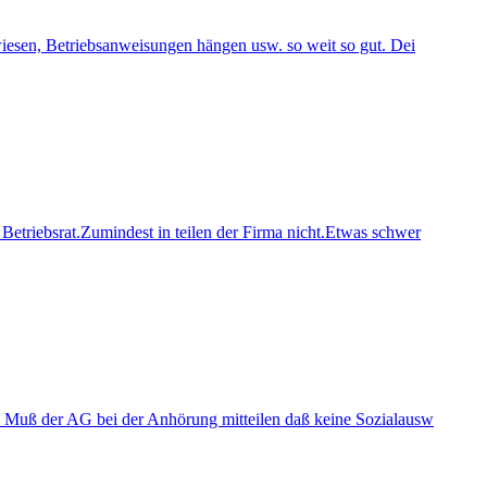
wiesen, Betriebsanweisungen hängen usw. so weit so gut. Dei
 Betriebsrat.Zumindest in teilen der Firma nicht.Etwas schwer
e : Muß der AG bei der Anhörung mitteilen daß keine Sozialausw