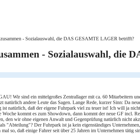
r zusammen - Sozialauswahl, die DAS GESAMTE LAGER betrifft?
zusammen - Sozialauswahl, die
! Wir sind ein mittelgroßes Zentrallager mit ca. 60 Mitarbeitern u
tzt natürlich andere Leute das Sagen. Lange Rede, kurzer Sinn: Da neu
st natürlich, daß der eigene Fuhrpark viel zu teuer ist! Ich will ja ni
te Woche kommt es zum Showdown, dann kommt der neue GF incl. Rec
gen, den wir ohne eigenen Anwalt und Gegenprüfung natürlich nicht akzep
als "Abteilung"? Der Fuhrpark ist ja kein eigenständiges Unternehmen
o, daß einige Fahrer seit über 25 Jahren im Unternehmen tätig sind, a