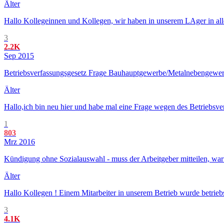
Älter
Hallo Kollegeinnen und Kollegen, wir haben in unserem LAger in alle
3
2.2K
Sep 2015
Betriebsverfassungsgesetz Frage Bauhauptgewerbe/Metalnebengewe
Älter
Hallo,ich bin neu hier und habe mal eine Frage wegen des Betriebsver
1
803
Mrz 2016
Kündigung ohne Sozialauswahl - muss der Arbeitgeber mitteilen, wa
Älter
Hallo Kollegen ! Einem Mitarbeiter in unserem Betrieb wurde betrieb
3
4.1K