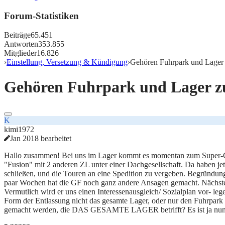
Forum-Statistiken
Beiträge
65.451
Antworten
353.855
Mitglieder
16.826
›
Einstellung, Versetzung & Kündigung
›
Gehören Fuhrpark und Lage
Gehören Fuhrpark und Lager 
K
kimi1972
Jan 2018 bearbeitet
Hallo zusammen! Bei uns im Lager kommt es momentan zum Super-GAU
"Fusion" mit 2 anderen ZL unter einer Dachgesellschaft. Da haben je
schließen, und die Touren an eine Spedition zu vergeben. Begründung i
paar Wochen hat die GF noch ganz andere Ansagen gemacht. Nächs
Vermutlich wird er uns einen Interessenausgleich/ Sozialplan vor- le
Form der Entlassung nicht das gesamte Lager, oder nur den Fuhrpark 
gemacht werden, die DAS GESAMTE LAGER betrifft? Es ist ja nun mal s