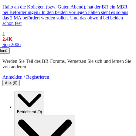
Hallo an die Kollegen (bzw. Guten Abend), hat der BR ein MBR
bei Beförderungen? In den beiden vorliegen Fällen sieht es so aus
das 2 MA befördert werden sollen. Und das obwohl bei beiden
schon fest
1
2.4K
Sep 2006
enü
Werden Sie Teil des BR-Forums. Vernetzen Sie sich und lernen Sie
von anderen.
Anmelden / Registrieren
Alle
(
0
)
Betriebsrat
(
0
)