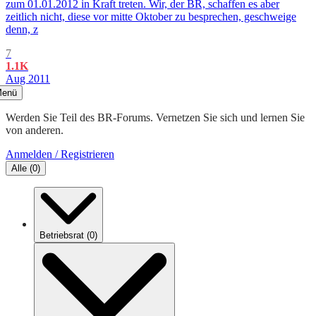
zum 01.01.2012 in Kraft treten. Wir, der BR, schaffen es aber
zeitlich nicht, diese vor mitte Oktober zu besprechen, geschweige
denn, z
7
1.1K
Aug 2011
enü
Werden Sie Teil des BR-Forums. Vernetzen Sie sich und lernen Sie
von anderen.
Anmelden / Registrieren
Alle
(
0
)
Betriebsrat
(
0
)