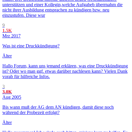
unterstützen und einer Kollegin,welche Aufgabeb überrnahm die
nicht ihrer Ausbildung entsprachen zu kündigen bzw. neu
einzustufen. Diese wur
9
1.5K
Mrz 2017
Was ist eine Druckkündigung?
Älter
Hallo Forum, kann uns jemand erklären, was eine Druckkündigung
ist? Oder wo man ggf. etwas darüber nachlesen kann? Vielen Dank
vorab für hilfreiche Infos.
3
3.0K
Aug 2005
Bis wann muß der AG dem AN kündigen, damit diese noch
während der Probezeit erfolgt?
Älter