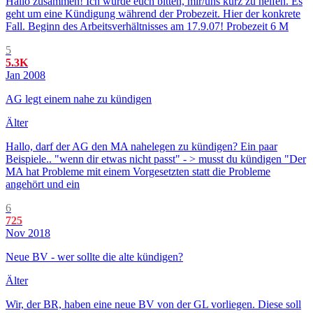
Hallo zusammen! Ich würde euch bitten, mir/uns kurz zu helfen. Es
geht um eine Kündigung während der Probezeit. Hier der konkrete
Fall. Beginn des Arbeitsverhältnisses am 17.9.07! Probezeit 6 M
5
5.3K
Jan 2008
AG legt einem nahe zu kündigen
Älter
Hallo, darf der AG den MA nahelegen zu kündigen? Ein paar
Beispiele.. "wenn dir etwas nicht passt" - > musst du kündigen "Der
MA hat Probleme mit einem Vorgesetzten statt die Probleme
angehört und ein
6
725
Nov 2018
Neue BV - wer sollte die alte kündigen?
Älter
Wir, der BR, haben eine neue BV von der GL vorliegen. Diese soll