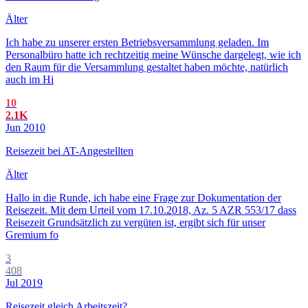
Älter
Ich habe zu unserer ersten Betriebsversammlung geladen. Im
Personalbüro hatte ich rechtzeitig meine Wünsche dargelegt, wie ich
den Raum für die Versammlung gestaltet haben möchte, natürlich
auch im Hi
10
2.1K
Jun 2010
Reisezeit bei AT-Angestellten
Älter
Hallo in die Runde, ich habe eine Frage zur Dokumentation der
Reisezeit. Mit dem Urteil vom 17.10.2018, Az. 5 AZR 553/17 dass
Reisezeit Grundsätzlich zu vergüten ist, ergibt sich für unser
Gremium fo
3
408
Jul 2019
Reisezeit gleich Arbeitszeit?