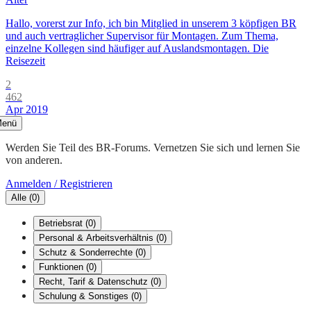
Hallo, vorerst zur Info, ich bin Mitglied in unserem 3 köpfigen BR
und auch vertraglicher Supervisor für Montagen. Zum Thema,
einzelne Kollegen sind häufiger auf Auslandsmontagen. Die
Reisezeit
2
462
Apr 2019
enü
Werden Sie Teil des BR-Forums. Vernetzen Sie sich und lernen Sie
von anderen.
Anmelden / Registrieren
Alle
(
0
)
Betriebsrat
(
0
)
Personal & Arbeitsverhältnis
(
0
)
Schutz & Sonderrechte
(
0
)
Funktionen
(
0
)
Recht, Tarif & Datenschutz
(
0
)
Schulung & Sonstiges
(
0
)