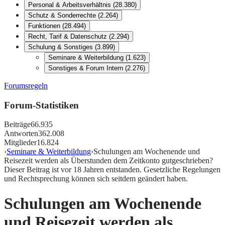
Personal & Arbeitsverhältnis
(
28.380
)
Schutz & Sonderrechte
(
2.264
)
Funktionen
(
28.494
)
Recht, Tarif & Datenschutz
(
2.294
)
Schulung & Sonstiges
(
3.899
)
Seminare & Weiterbildung
(
1.623
)
Sonstiges & Forum Intern
(
2.276
)
Forumsregeln
Forum-Statistiken
Beiträge
66.935
Antworten
362.008
Mitglieder
16.824
›
Seminare & Weiterbildung
›
Schulungen am Wochenende und
Reisezeit werden als Überstunden dem Zeitkonto gutgeschrieben?
Dieser Beitrag ist vor
18
Jahren entstanden. Gesetzliche Regelungen
und Rechtsprechung können sich seitdem geändert haben.
Schulungen am Wochenende
und Reisezeit werden als