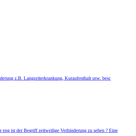
hinderung z.B. Langzeiterkrankung, Kuraufenthalt usw. besc
 eng ist der Begriff zeitweilige Verhinderung zu sehen ? Eine