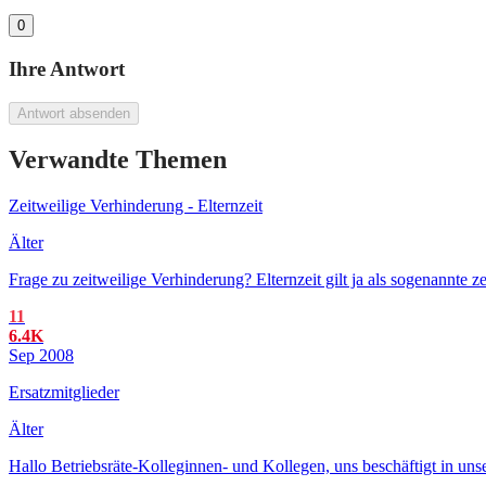
0
Ihre Antwort
Antwort absenden
Verwandte Themen
Zeitweilige Verhinderung - Elternzeit
Älter
Frage zu zeitweilige Verhinderung? Elternzeit gilt ja als sogenannte 
11
6.4K
Sep 2008
Ersatzmitglieder
Älter
Hallo Betriebsräte-Kolleginnen- und Kollegen, uns beschäftigt in uns