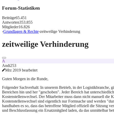
Forum-Statistiken
Beiträge
65.451
Antworten
353.855
Mitglieder
16.826
›
Grundlagen & Rechte
›
zeitweilige Verhinderung
zeitweilige Verhinderung
A
Andi253
Mrz 2019 bearbeitet
Guten Morgen in die Runde,
Folgender Sachverhalt: In unserem Betrieb, in der Logistikbranche, 
Bereichen hin und her "geschoben". Jeder Bereich hat unterschiedlic
Kostenstellenwechsel. Der Mitarbeiter muss dann nicht manuell die K
Kostenstellenwechsel sind eigentlich nur Formsache und werden "du
handhaben es so, dass das betroffene Mitglied offiziell die Sitzung ver
und Beschlussfassung ein Ersatzmitglied laden, da das unmittelbar bet