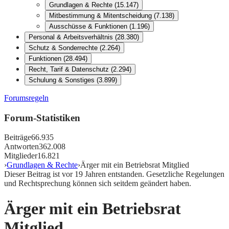
Grundlagen & Rechte
(
15.147
)
Mitbestimmung & Mitentscheidung
(
7.138
)
Ausschüsse & Funktionen
(
1.196
)
Personal & Arbeitsverhältnis
(
28.380
)
Schutz & Sonderrechte
(
2.264
)
Funktionen
(
28.494
)
Recht, Tarif & Datenschutz
(
2.294
)
Schulung & Sonstiges
(
3.899
)
Forumsregeln
Forum-Statistiken
Beiträge
66.935
Antworten
362.008
Mitglieder
16.821
›
Grundlagen & Rechte
›
Ärger mit ein Betriebsrat Mitglied
Dieser Beitrag ist vor
19
Jahren entstanden. Gesetzliche Regelungen
und Rechtsprechung können sich seitdem geändert haben.
Ärger mit ein Betriebsrat
Mitglied