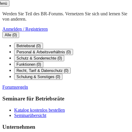
enü
Werden Sie Teil des BR-Forums. Vernetzen Sie sich und lernen Sie
von anderen.
Anmelden / Registrieren
Alle
(
0
)
Betriebsrat
(
0
)
Personal & Arbeitsverhältnis
(
0
)
Schutz & Sonderrechte
(
0
)
Funktionen
(
0
)
Recht, Tarif & Datenschutz
(
0
)
Schulung & Sonstiges
(
0
)
Forumsregeln
Seminare für Betriebsräte
Katalog kostenlos bestellen
Seminarübersicht
Unternehmen