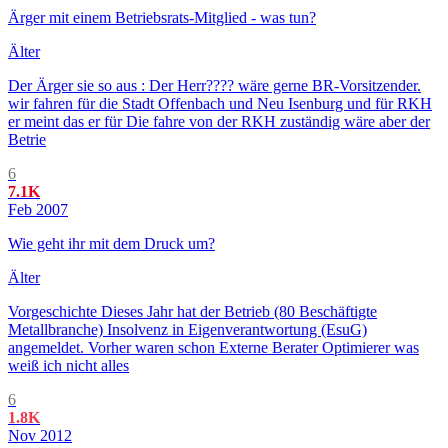
Ärger mit einem Betriebsrats-Mitglied - was tun?
Älter
Der Ärger sie so aus : Der Herr???? wäre gerne BR-Vorsitzender.
wir fahren für die Stadt Offenbach und Neu Isenburg und für RKH
er meint das er für Die fahre von der RKH zuständig wäre aber der
Betrie
6
7.1K
Feb 2007
Wie geht ihr mit dem Druck um?
Älter
Vorgeschichte Dieses Jahr hat der Betrieb (80 Beschäftigte
Metallbranche) Insolvenz in Eigenverantwortung (EsuG)
angemeldet. Vorher waren schon Externe Berater Optimierer was
weiß ich nicht alles
6
1.8K
Nov 2012