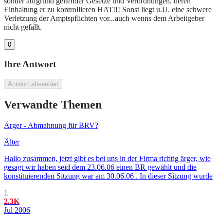
sonder aufgrund geltender Gesetze und Verordnungen, deren
Einhaltung er zu kontrollieren HAT!!! Sonst liegt u.U. eine schwere
Verletzung der Amptspflichten vor...auch wenns dem Arbeitgeber
nicht gefällt.
0
Ihre Antwort
Antwort absenden
Verwandte Themen
Ärger - Abmahnung für BRV?
Älter
Hallo zusammen, jetzt gibt es bei uns in der Firma richtig ärger, wie
gesagt wir haben seid dem 23.06.06 einen BR gewählt und die
konstituierenden Sitzung war am 30.06.06 . In dieser Sitzung wurde
1
2.3K
Jul 2006