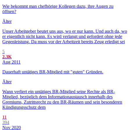
Wie bekommt man chefhörige Kollegen dazu, ihre Augen zu
öffnen?
Älter
Unser Arbeitgeber beutet uns aus, wo er nur kann. Und auch da, wo
er eigentlich nicht kann. Es wird verlangt und gefordert ohne jede
Gegenleistung. Da muss vor der Arbeitzeit bereits Zeug erledigt sei
5
2.3K
Aug 2011
Dauerhaft untätiges BR-Mitglied mit "guten" Gründen.
Älter
Wann verliert ein untätiges BR-Mitglied seine Rechte als BR-
Mitglied, bezüglich dem Informationaustausch innerhalb des
Gremiums, Zutrittsrecht zu den BR-Räumen und sein besonderen
Kündigungsschutz dem
11
394
Nov 2020