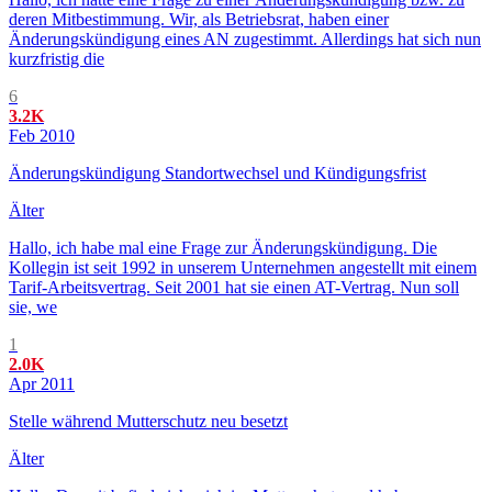
deren Mitbestimmung. Wir, als Betriebsrat, haben einer
Änderungskündigung eines AN zugestimmt. Allerdings hat sich nun
kurzfristig die
6
3.2K
Feb 2010
Änderungskündigung Standortwechsel und Kündigungsfrist
Älter
Hallo, ich habe mal eine Frage zur Änderungskündigung. Die
Kollegin ist seit 1992 in unserem Unternehmen angestellt mit einem
Tarif-Arbeitsvertrag. Seit 2001 hat sie einen AT-Vertrag. Nun soll
sie, we
1
2.0K
Apr 2011
Stelle während Mutterschutz neu besetzt
Älter