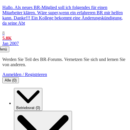
Hallo. Als neues BR-Mitglied soll ich folgendes für einen
Mitarbeiter klären. Wäre super,wenn ein erfahreren BR mir helfen
kann. Danke!!! Ein Kollege bekommt eine Änderungskündigung,
da seine Abt
8
5.8K
Jan 2007
enü
Werden Sie Teil des BR-Forums. Vernetzen Sie sich und lernen Sie
von anderen.
Anmelden / Registrieren
Alle
(
0
)
Betriebsrat
(
0
)