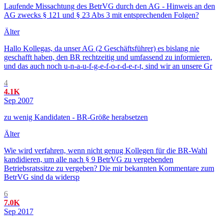
Laufende Missachtung des BetrVG durch den AG - Hinweis an den
AG zwecks § 121 und § 23 Abs 3 mit entsprechenden Folgen?
Älter
Hallo Kollegas, da unser AG (2 Geschäftsführer) es bislang nie
geschafft haben, den BR rechtzeitig und umfassend zu informieren,
und das auch noch u-n-a-u-f-g-e-f-o-r-d-e-r-t, sind wir an unsere Gr
4
4.1K
Sep 2007
zu wenig Kandidaten - BR-Größe herabsetzen
Älter
Wie wird verfahren, wenn nicht genug Kollegen für die BR-Wahl
kandidieren, um alle nach § 9 BetrVG zu vergebenden
Betriebsratssitze zu vergeben? Die mir bekannten Kommentare zum
BetrVG sind da widersp
6
7.0K
Sep 2017