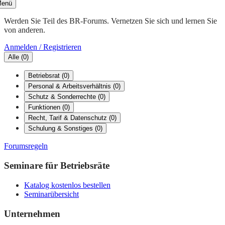
enü
Werden Sie Teil des BR-Forums. Vernetzen Sie sich und lernen Sie
von anderen.
Anmelden / Registrieren
Alle
(
0
)
Betriebsrat
(
0
)
Personal & Arbeitsverhältnis
(
0
)
Schutz & Sonderrechte
(
0
)
Funktionen
(
0
)
Recht, Tarif & Datenschutz
(
0
)
Schulung & Sonstiges
(
0
)
Forumsregeln
Seminare für Betriebsräte
Katalog kostenlos bestellen
Seminarübersicht
Unternehmen