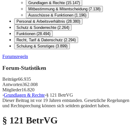
Grundlagen & Rechte
(
15.147
)
Mitbestimmung & Mitentscheidung
(
7.138
)
Ausschüsse & Funktionen
(
1.196
)
Personal & Arbeitsverhältnis
(
28.380
)
Schutz & Sonderrechte
(
2.264
)
Funktionen
(
28.494
)
Recht, Tarif & Datenschutz
(
2.294
)
Schulung & Sonstiges
(
3.899
)
Forumsregeln
Forum-Statistiken
Beiträge
66.935
Antworten
362.008
Mitglieder
16.820
›
Grundlagen & Rechte
›
§ 121 BetrVG
Dieser Beitrag ist vor
19
Jahren entstanden. Gesetzliche Regelungen
und Rechtsprechung können sich seitdem geändert haben.
§ 121 BetrVG