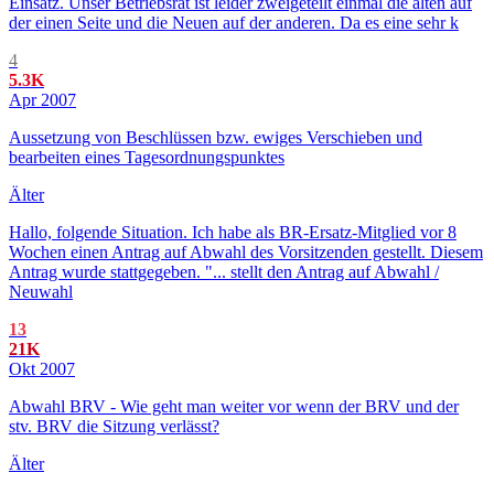
Einsatz. Unser Betriebsrat ist leider zweigeteilt einmal die alten auf
der einen Seite und die Neuen auf der anderen. Da es eine sehr k
4
5.3K
Apr 2007
Aussetzung von Beschlüssen bzw. ewiges Verschieben und
bearbeiten eines Tagesordnungspunktes
Älter
Hallo, folgende Situation. Ich habe als BR-Ersatz-Mitglied vor 8
Wochen einen Antrag auf Abwahl des Vorsitzenden gestellt. Diesem
Antrag wurde stattgegeben. "... stellt den Antrag auf Abwahl /
Neuwahl
13
21K
Okt 2007
Abwahl BRV - Wie geht man weiter vor wenn der BRV und der
stv. BRV die Sitzung verlässt?
Älter