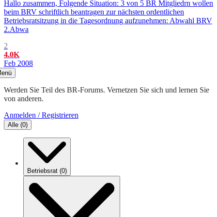
Hallo zusammen, Folgende Situation: 3 von 5 BR Mitgliedrn wollen
beim BRV schriftlich beantragen zur nächsten ordentlichen
Betriebsratsitzung in die Tagesordnung aufzunehmen: Abwahl BRV
2.Abwa
2
4.0K
Feb 2008
enü
Werden Sie Teil des BR-Forums. Vernetzen Sie sich und lernen Sie
von anderen.
Anmelden / Registrieren
Alle
(
0
)
Betriebsrat
(
0
)