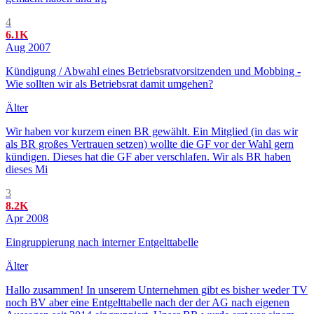
4
6.1K
Aug 2007
Kündigung / Abwahl eines Betriebsratvorsitzenden und Mobbing -
Wie sollten wir als Betriebsrat damit umgehen?
Älter
Wir haben vor kurzem einen BR gewählt. Ein Mitglied (in das wir
als BR großes Vertrauen setzen) wollte die GF vor der Wahl gern
kündigen. Dieses hat die GF aber verschlafen. Wir als BR haben
dieses Mi
3
8.2K
Apr 2008
Eingruppierung nach interner Entgelttabelle
Älter
Hallo zusammen! In unserem Unternehmen gibt es bisher weder TV
noch BV aber eine Entgelttabelle nach der der AG nach eigenen