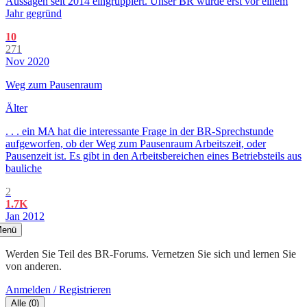
Aussagen seit 2014 eingruppiert. Unser BR wurde erst vor einem
Jahr gegründ
10
271
Nov 2020
Weg zum Pausenraum
Älter
. . . ein MA hat die interessante Frage in der BR-Sprechstunde
aufgeworfen, ob der Weg zum Pausenraum Arbeitszeit, oder
Pausenzeit ist. Es gibt in den Arbeitsbereichen eines Betriebsteils aus
bauliche
2
1.7K
Jan 2012
enü
Werden Sie Teil des BR-Forums. Vernetzen Sie sich und lernen Sie
von anderen.
Anmelden / Registrieren
Alle
(
0
)