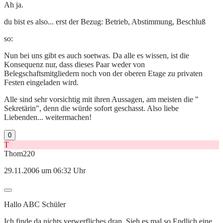
Ah ja.
du bist es also... erst der Bezug: Betrieb, Abstimmung, Beschluß
so:
Nun bei uns gibt es auch soetwas. Da alle es wissen, ist die
Konsequenz nur, dass dieses Paar weder von
Belegschaftsmitgliedern noch von der oberen Etage zu privaten
Festen eingeladen wird.
Alle sind sehr vorsichtig mit ihren Aussagen, am meisten die "
Sekretärin", denn die würde sofort geschasst. Also liebe
Liebenden... weitermachen!
0
T
Thom220
29.11.2006 um 06:32 Uhr
Hallo ABC Schüler
Ich finde da nichts verwerfliches dran. Sieh es mal so Endlich eine