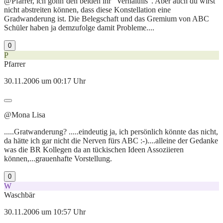
@Pfarrer, ich gönn`den beiden ihr "Verhältnis". Aber auch du wirst
nicht abstreiten können, dass diese Konstellation eine
Gradwanderung ist. Die Belegschaft und das Gremium von ABC
Schüler haben ja demzufolge damit Probleme....
0
P
Pfarrer
30.11.2006 um 00:17 Uhr
@Mona Lisa
.....Gratwanderung? .....eindeutig ja, ich persönlich könnte das nicht,
da hätte ich gar nicht die Nerven fürs ABC :-)....alleine der Gedanke
was die BR Kollegen da an tückischen Ideen Assoziieren
können,...grauenhafte Vorstellung.
0
W
Waschbär
30.11.2006 um 10:57 Uhr