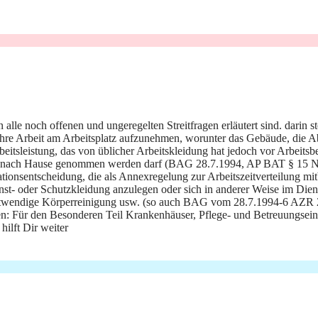
le noch offenen und ungeregelten Streitfragen erläutert sind. darin st
re Arbeit am Arbeitsplatz aufzunehmen, worunter das Gebäude, die Abtei
eitsleistung, das von üblicher Arbeitskleidung hat jedoch vor Arbeitsb
t nach Hause genommen werden darf (BAG 28.7.1994, AP BAT § 15 Nr 
ationsentscheidung, die als Annexregelung zur Arbeitszeitverteilung m
st- oder Schutzkleidung anzulegen oder sich in anderer Weise im Diens
ne notwendige Körperreinigung usw. (so auch BAG vom 28.7.1994-6 AZR
 Für den Besonderen Teil Krankenhäuser, Pflege- und Betreuungseinr
ilft Dir weiter