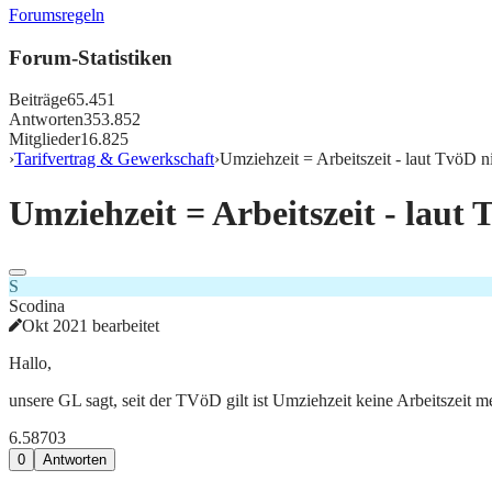
Forumsregeln
Forum-Statistiken
Beiträge
65.451
Antworten
353.852
Mitglieder
16.825
›
Tarifvertrag & Gewerkschaft
›
Umziehzeit = Arbeitszeit - laut TvöD n
Umziehzeit = Arbeitszeit - laut
S
Scodina
Okt 2021 bearbeitet
Hallo,
unsere GL sagt, seit der TVöD gilt ist Umziehzeit keine Arbeitszeit
6.587
0
3
0
Antworten