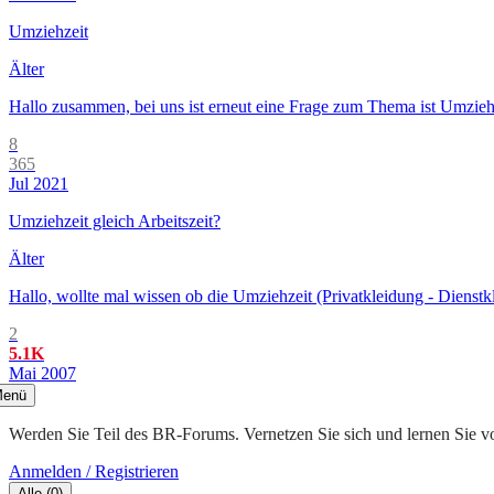
Umziehzeit
Älter
Hallo zusammen, bei uns ist erneut eine Frage zum Thema ist Umziehze
8
365
Jul 2021
Umziehzeit gleich Arbeitszeit?
Älter
Hallo, wollte mal wissen ob die Umziehzeit (Privatkleidung - Diens
2
5.1K
Mai 2007
enü
Werden Sie Teil des BR-Forums. Vernetzen Sie sich und lernen Sie v
Anmelden / Registrieren
Alle
(
0
)