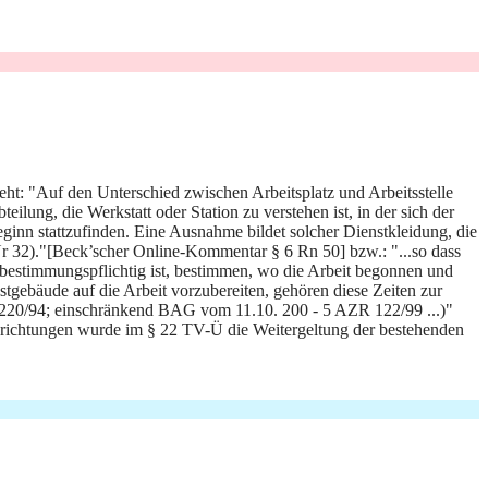
eht: "Auf den Unterschied zwischen Arbeitsplatz und Arbeitsstelle
lung, die Werkstatt oder Station zu verstehen ist, in der sich der
eginn stattzufinden. Eine Ausnahme bildet solcher Dienstkleidung, die
32)."[Beck’scher Online-Kommentar § 6 Rn 50] bzw.: "...so dass
itbestimmungspflichtig ist, bestimmen, wo die Arbeit begonnen und
tgebäude auf die Arbeit vorzubereiten, gehören diese Zeiten zur
 220/94; einschränkend BAG vom 11.10. 200 - 5 AZR 122/99 ...)"
ichtungen wurde im § 22 TV-Ü die Weitergeltung der bestehenden