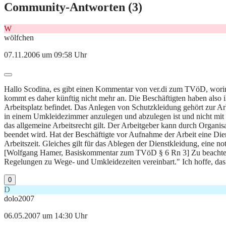
Community-Antworten (
3
)
W
wölfchen
07.11.2006 um 09:58 Uhr
Hallo Scodina, es gibt einen Kommentar von ver.di zum TVöD, worin al
kommt es daher künftig nicht mehr an. Die Beschäftigten haben also ih
Arbeitsplatz befindet. Das Anlegen von Schutzkleidung gehört zur Arb
in einem Umkleidezimmer anzulegen und abzulegen ist und nicht mi
das allgemeine Arbeitsrecht gilt. Der Arbeitgeber kann durch Organis
beendet wird. Hat der Beschäftigte vor Aufnahme der Arbeit eine Dien
Arbeitszeit. Gleiches gilt für das Ablegen der Dienstkleidung, ei
[Wolfgang Hamer, Basiskommentar zum TVöD § 6 Rn 3] Zu beachten:
Regelungen zu Wege- und Umkleidezeiten vereinbart." Ich hoffe, das h
0
D
dolo2007
06.05.2007 um 14:30 Uhr