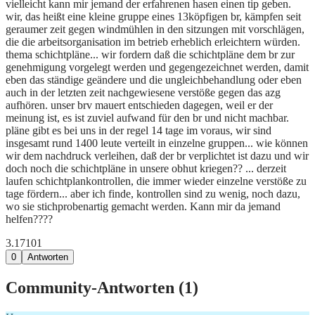
vielleicht kann mir jemand der erfahrenen hasen einen tip geben.
wir, das heißt eine kleine gruppe eines 13köpfigen br, kämpfen seit
geraumer zeit gegen windmühlen in den sitzungen mit vorschlägen,
die die arbeitsorganisation im betrieb erheblich erleichtern würden.
thema schichtpläne... wir fordern daß die schichtpläne dem br zur
genehmigung vorgelegt werden und gegengezeichnet werden, damit
eben das ständige geändere und die ungleichbehandlung oder eben
auch in der letzten zeit nachgewiesene verstöße gegen das azg
aufhören. unser brv mauert entschieden dagegen, weil er der
meinung ist, es ist zuviel aufwand für den br und nicht machbar.
pläne gibt es bei uns in der regel 14 tage im voraus, wir sind
insgesamt rund 1400 leute verteilt in einzelne gruppen... wie können
wir dem nachdruck verleihen, daß der br verplichtet ist dazu und wir
doch noch die schichtpläne in unsere obhut kriegen?? ... derzeit
laufen schichtplankontrollen, die immer wieder einzelne verstöße zu
tage fördern... aber ich finde, kontrollen sind zu wenig, noch dazu,
wo sie stichprobenartig gemacht werden. Kann mir da jemand
helfen????
3.171
0
1
0
Antworten
Community-Antworten (
1
)