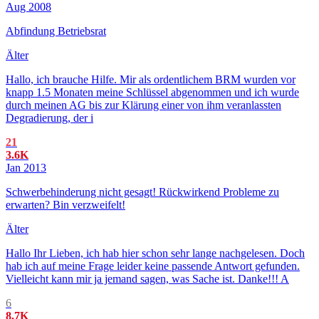
Aug 2008
Abfindung Betriebsrat
Älter
Hallo, ich brauche Hilfe. Mir als ordentlichem BRM wurden vor
knapp 1.5 Monaten meine Schlüssel abgenommen und ich wurde
durch meinen AG bis zur Klärung einer von ihm veranlassten
Degradierung, der i
21
3.6K
Jan 2013
Schwerbehinderung nicht gesagt! Rückwirkend Probleme zu
erwarten? Bin verzweifelt!
Älter
Hallo Ihr Lieben, ich hab hier schon sehr lange nachgelesen. Doch
hab ich auf meine Frage leider keine passende Antwort gefunden.
Vielleicht kann mir ja jemand sagen, was Sache ist. Danke!!! A
6
8.7K