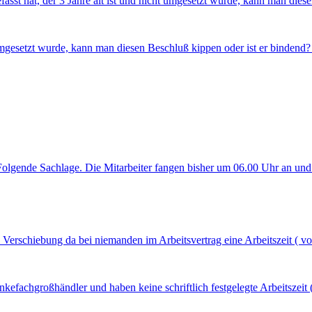
st hat, der 3 Jahre alt ist und nicht umgesetzt wurde, kann man diese
t umgesetzt wurde, kann man diesen Beschluß kippen oder ist er binden
Folgende Sachlage. Die Mitarbeiter fangen bisher um 06.00 Uhr an und 
Verschiebung da bei niemanden im Arbeitsvertrag eine Arbeitszeit ( von 
ränkefachgroßhändler und haben keine schriftlich festgelegte Arbeitsz