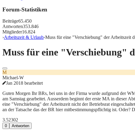
Forum-Statistiken
Beiträge
65.450
Antworten
353.846
Mitglieder
16.824
›
Arbeitszeit & Urlaub
›
Muss für eine "Verschiebung" der Arbeitszeit d
Muss für eine "Verschiebung" de
M
Michael-W
Jan 2018 bearbeitet
Guten Morgen Ihr BRs, bei uns in der Firma wurde aufgrund der WM und
am Samstag gearbeitet. Ausserdem beginnt der erste MA in dieser Abtei
eine "Verschiebung" der Arbeitszeit nicht der Betriebsrat eingeschalt
an der Tatsache das der BR hier mitbestimmungspflichtig ist. Oder? Di
3.523
0
2
0
Antworten