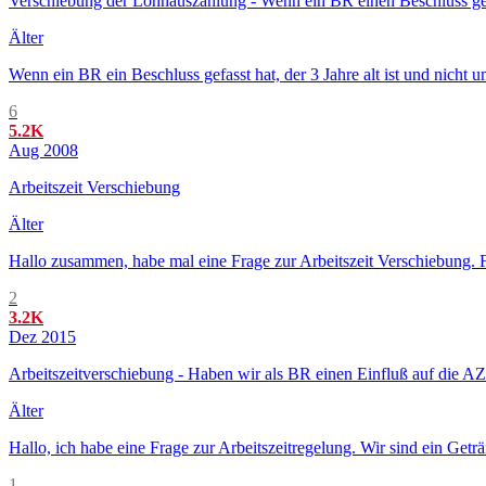
Verschiebung der Lohnauszahlung - Wenn ein BR einen Beschluss gefas
Älter
Wenn ein BR ein Beschluss gefasst hat, der 3 Jahre alt ist und nich
6
5.2K
Aug 2008
Arbeitszeit Verschiebung
Älter
Hallo zusammen, habe mal eine Frage zur Arbeitszeit Verschiebung. 
2
3.2K
Dez 2015
Arbeitszeitverschiebung - Haben wir als BR einen Einfluß auf die AZ 
Älter
Hallo, ich habe eine Frage zur Arbeitszeitregelung. Wir sind ein Get
1