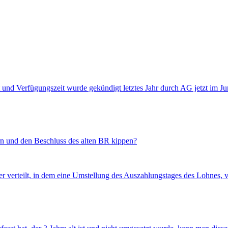
nd Verfügungszeit wurde gekündigt letztes Jahr durch AG jetzt im Juni
n und den Beschluss des alten BR kippen?
eiter verteilt, in dem eine Umstellung des Auszahlungstages des Lohne