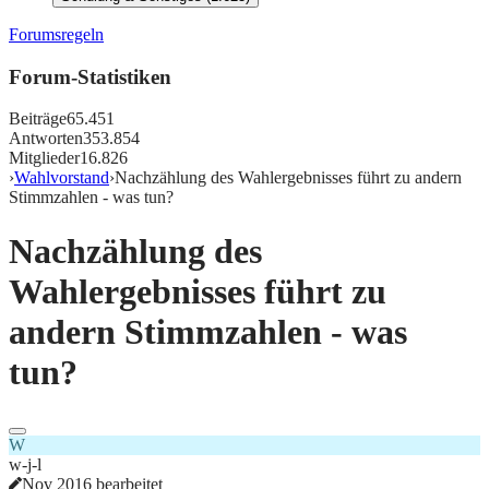
Forumsregeln
Forum-Statistiken
Beiträge
65.451
Antworten
353.854
Mitglieder
16.826
›
Wahlvorstand
›
Nachzählung des Wahlergebnisses führt zu andern
Stimmzahlen - was tun?
Nachzählung des
Wahlergebnisses führt zu
andern Stimmzahlen - was
tun?
W
w-j-l
Nov 2016 bearbeitet