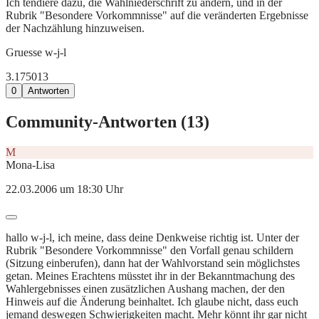
Ich tendiere dazu, die Wahlniederschrift zu ändern, und in der
Rubrik "Besondere Vorkommnisse" auf die veränderten Ergebnisse
der Nachzählung hinzuweisen.
Gruesse w-j-l
3.175
0
13
0
Antworten
Community-Antworten (
13
)
M
Mona-Lisa
22.03.2006 um 18:30 Uhr
hallo w-j-l, ich meine, dass deine Denkweise richtig ist. Unter der
Rubrik "Besondere Vorkommnisse" den Vorfall genau schildern
(Sitzung einberufen), dann hat der Wahlvorstand sein möglichstes
getan. Meines Erachtens müsstet ihr in der Bekanntmachung des
Wahlergebnisses einen zusätzlichen Aushang machen, der den
Hinweis auf die Änderung beinhaltet. Ich glaube nicht, dass euch
jemand deswegen Schwierigkeiten macht. Mehr könnt ihr gar nicht