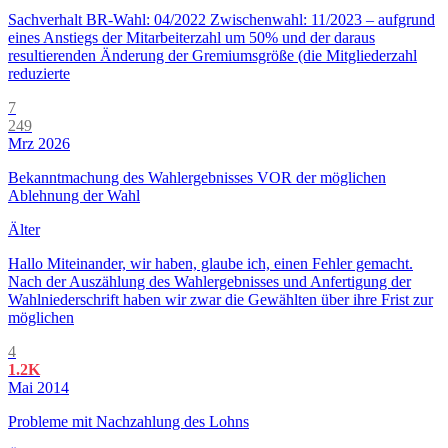
Sachverhalt BR-Wahl: 04/2022 Zwischenwahl: 11/2023 – aufgrund
eines Anstiegs der Mitarbeiterzahl um 50% und der daraus
resultierenden Änderung der Gremiumsgröße (die Mitgliederzahl
reduzierte
7
249
Mrz 2026
Bekanntmachung des Wahlergebnisses VOR der möglichen
Ablehnung der Wahl
Älter
Hallo Miteinander, wir haben, glaube ich, einen Fehler gemacht.
Nach der Auszählung des Wahlergebnisses und Anfertigung der
Wahlniederschrift haben wir zwar die Gewählten über ihre Frist zur
möglichen
4
1.2K
Mai 2014
Probleme mit Nachzahlung des Lohns