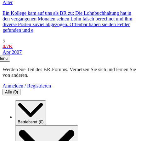
Älter
Ein Kollege kam auf uns als BR zu: Die Lohnbuchhaltung hat in
den vergangenen Monaten seinen Lohn falsch berechnet und ihm
diverse Posten zuviel abgezogen. Offenbar haben sie den Fehler
gefunden und e
5
4.7K
Apr 2007
enü
Werden Sie Teil des BR-Forums. Vernetzen Sie sich und lernen Sie
von anderen.
Anmelden / Registrieren
Alle
(
0
)
Betriebsrat
(
0
)