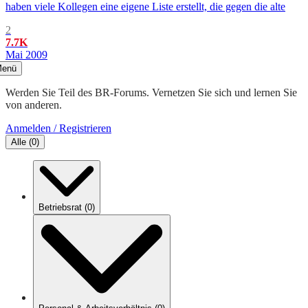
haben viele Kollegen eine eigene Liste erstellt, die gegen die alte
2
7.7K
Mai 2009
enü
Werden Sie Teil des BR-Forums. Vernetzen Sie sich und lernen Sie
von anderen.
Anmelden / Registrieren
Alle
(
0
)
Betriebsrat
(
0
)