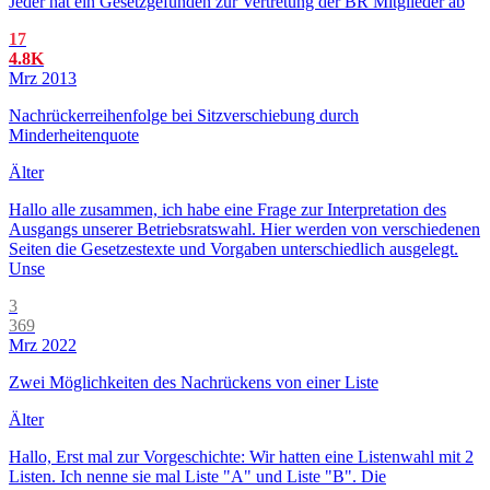
Jeder hat ein Gesetzgefunden zur Vertretung der BR Mitglieder ab
17
4.8K
Mrz 2013
Nachrückerreihenfolge bei Sitzverschiebung durch
Minderheitenquote
Älter
Hallo alle zusammen, ich habe eine Frage zur Interpretation des
Ausgangs unserer Betriebsratswahl. Hier werden von verschiedenen
Seiten die Gesetzestexte und Vorgaben unterschiedlich ausgelegt.
Unse
3
369
Mrz 2022
Zwei Möglichkeiten des Nachrückens von einer Liste
Älter
Hallo, Erst mal zur Vorgeschichte: Wir hatten eine Listenwahl mit 2
Listen. Ich nenne sie mal Liste "A" und Liste "B". Die