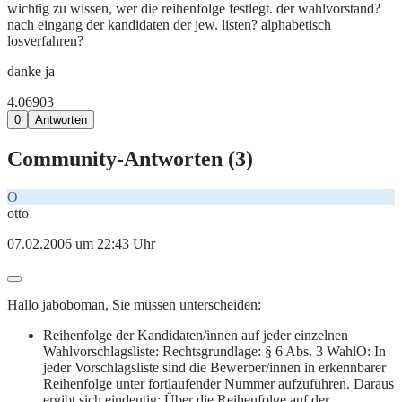
wichtig zu wissen, wer die reihenfolge festlegt. der wahlvorstand?
nach eingang der kandidaten der jew. listen? alphabetisch
losverfahren?
danke ja
4.069
0
3
0
Antworten
Community-Antworten (
3
)
O
otto
07.02.2006 um 22:43 Uhr
Hallo jaboboman, Sie müssen unterscheiden:
Reihenfolge der Kandidaten/innen auf jeder einzelnen
Wahlvorschlagsliste: Rechtsgrundlage: § 6 Abs. 3 WahlO: In
jeder Vorschlagsliste sind die Bewerber/innen in erkennbarer
Reihenfolge unter fortlaufender Nummer aufzuführen. Daraus
ergibt sich eindeutig: Über die Reihenfolge auf der