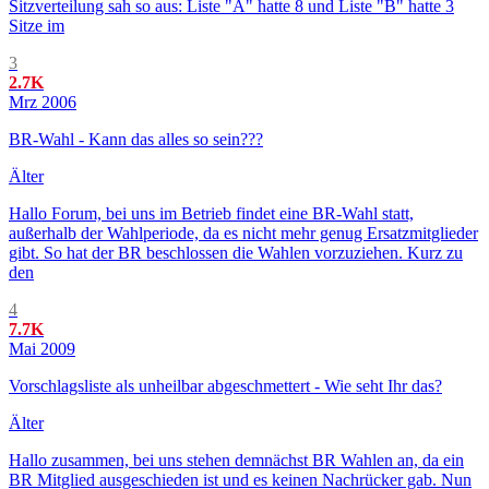
Sitzverteilung sah so aus: Liste "A" hatte 8 und Liste "B" hatte 3
Sitze im
3
2.7K
Mrz 2006
BR-Wahl - Kann das alles so sein???
Älter
Hallo Forum, bei uns im Betrieb findet eine BR-Wahl statt,
außerhalb der Wahlperiode, da es nicht mehr genug Ersatzmitglieder
gibt. So hat der BR beschlossen die Wahlen vorzuziehen. Kurz zu
den
4
7.7K
Mai 2009
Vorschlagsliste als unheilbar abgeschmettert - Wie seht Ihr das?
Älter
Hallo zusammen, bei uns stehen demnächst BR Wahlen an, da ein
BR Mitglied ausgeschieden ist und es keinen Nachrücker gab. Nun