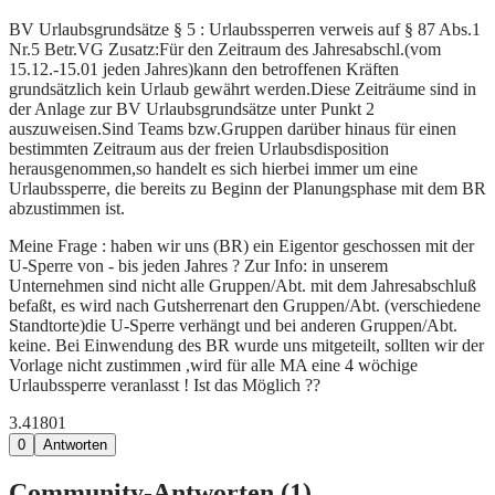
BV Urlaubsgrundsätze § 5 : Urlaubssperren verweis auf § 87 Abs.1
Nr.5 Betr.VG Zusatz:Für den Zeitraum des Jahresabschl.(vom
15.12.-15.01 jeden Jahres)kann den betroffenen Kräften
grundsätzlich kein Urlaub gewährt werden.Diese Zeiträume sind in
der Anlage zur BV Urlaubsgrundsätze unter Punkt 2
auszuweisen.Sind Teams bzw.Gruppen darüber hinaus für einen
bestimmten Zeitraum aus der freien Urlaubsdisposition
herausgenommen,so handelt es sich hierbei immer um eine
Urlaubssperre, die bereits zu Beginn der Planungsphase mit dem BR
abzustimmen ist.
Meine Frage : haben wir uns (BR) ein Eigentor geschossen mit der
U-Sperre von - bis jeden Jahres ? Zur Info: in unserem
Unternehmen sind nicht alle Gruppen/Abt. mit dem Jahresabschluß
befaßt, es wird nach Gutsherrenart den Gruppen/Abt. (verschiedene
Standtorte)die U-Sperre verhängt und bei anderen Gruppen/Abt.
keine. Bei Einwendung des BR wurde uns mitgeteilt, sollten wir der
Vorlage nicht zustimmen ,wird für alle MA eine 4 wöchige
Urlaubssperre veranlasst ! Ist das Möglich ??
3.418
0
1
0
Antworten
Community-Antworten (
1
)