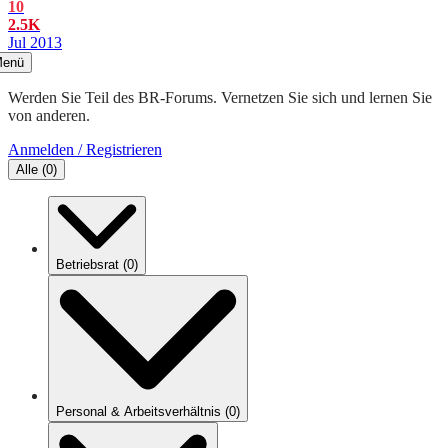
10
2.5K
Jul 2013
enü
Werden Sie Teil des BR-Forums. Vernetzen Sie sich und lernen Sie
von anderen.
Anmelden / Registrieren
Alle
(
0
)
Betriebsrat
(
0
)
Personal & Arbeitsverhältnis
(
0
)