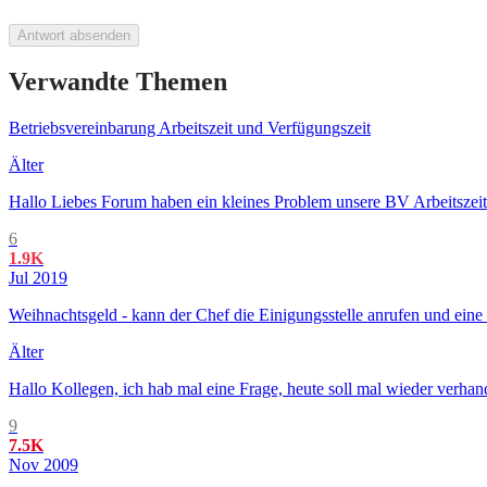
Antwort absenden
Verwandte Themen
Betriebsvereinbarung Arbeitszeit und Verfügungszeit
Älter
Hallo Liebes Forum haben ein kleines Problem unsere BV Arbeitszeit u
6
1.9K
Jul 2019
Weihnachtsgeld - kann der Chef die Einigungsstelle anrufen und eine
Älter
Hallo Kollegen, ich hab mal eine Frage, heute soll mal wieder verh
9
7.5K
Nov 2009