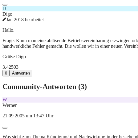
D
Digo
Jan 2018 bearbeitet
Hallo,
Frage: Kann man eine ablösende Betriebsvereinbarung erzwingen ode
handwerkliche Fehler gemacht. Die wollen wir in einer neuen Vereinb
Grüße Digo
3.425
0
3
0
Antworten
Community-Antworten (
3
)
W
Werner
21.09.2005 um 13:47 Uhr
Was steht zum Thema Kündigung und Nachwirkung in der bestehen