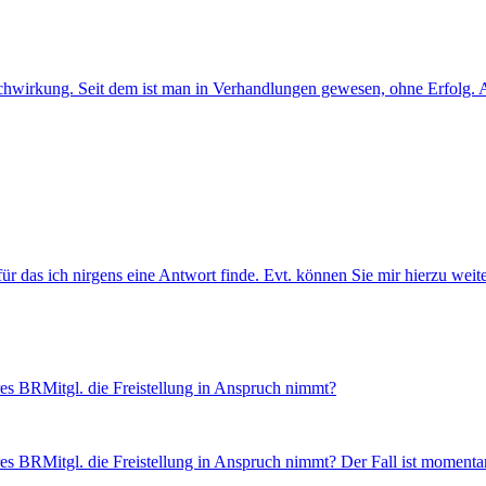
kung. Seit dem ist man in Verhandlungen gewesen, ohne Erfolg. Also s
r das ich nirgens eine Antwort finde. Evt. können Sie mir hierzu weite
es BRMitgl. die Freistellung in Anspruch nimmt?
es BRMitgl. die Freistellung in Anspruch nimmt? Der Fall ist momenta