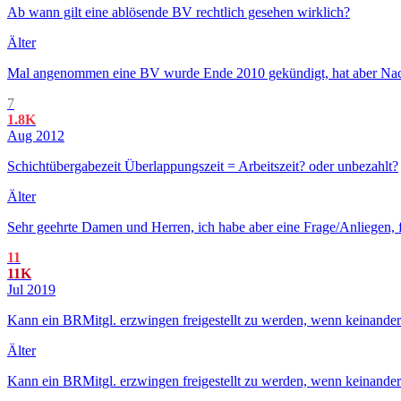
Ab wann gilt eine ablösende BV rechtlich gesehen wirklich?
Älter
Mal angenommen eine BV wurde Ende 2010 gekündigt, hat aber Nachwir
7
1.8K
Aug 2012
Schichtübergabezeit Überlappungszeit = Arbeitszeit? oder unbezahlt?
Älter
Sehr geehrte Damen und Herren, ich habe aber eine Frage/Anliegen, fü
11
11K
Jul 2019
Kann ein BRMitgl. erzwingen freigestellt zu werden, wenn keinander
Älter
Kann ein BRMitgl. erzwingen freigestellt zu werden, wenn keinander