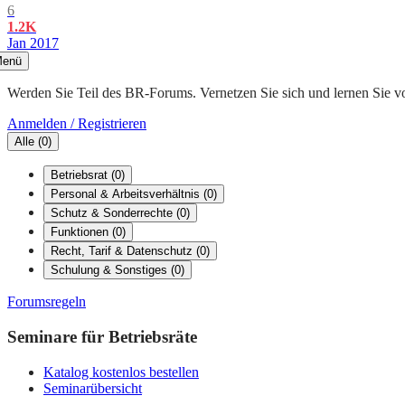
6
1.2K
Jan 2017
enü
Werden Sie Teil des BR-Forums. Vernetzen Sie sich und lernen Sie v
Anmelden / Registrieren
Alle
(
0
)
Betriebsrat
(
0
)
Personal & Arbeitsverhältnis
(
0
)
Schutz & Sonderrechte
(
0
)
Funktionen
(
0
)
Recht, Tarif & Datenschutz
(
0
)
Schulung & Sonstiges
(
0
)
Forumsregeln
Seminare für Betriebsräte
Katalog kostenlos bestellen
Seminarübersicht