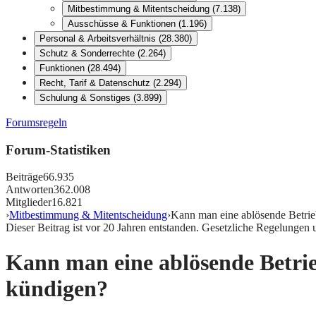
Mitbestimmung & Mitentscheidung
(
7.138
)
Ausschüsse & Funktionen
(
1.196
)
Personal & Arbeitsverhältnis
(
28.380
)
Schutz & Sonderrechte
(
2.264
)
Funktionen
(
28.494
)
Recht, Tarif & Datenschutz
(
2.294
)
Schulung & Sonstiges
(
3.899
)
Forumsregeln
Forum-Statistiken
Beiträge
66.935
Antworten
362.008
Mitglieder
16.821
›
Mitbestimmung & Mitentscheidung
›
Kann man eine ablösende Betrie
Dieser Beitrag ist vor
20
Jahren entstanden. Gesetzliche Regelungen 
Kann man eine ablösende Betrie
kündigen?