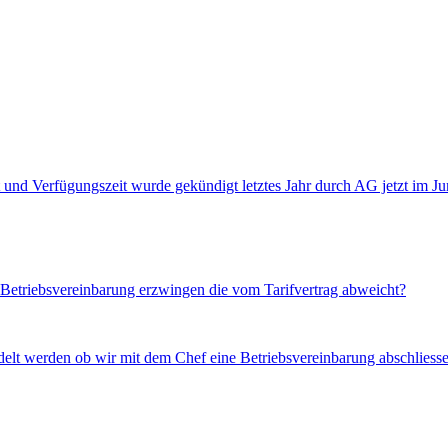
nd Verfügungszeit wurde gekündigt letztes Jahr durch AG jetzt im Juni
 Betriebsvereinbarung erzwingen die vom Tarifvertrag abweicht?
andelt werden ob wir mit dem Chef eine Betriebsvereinbarung abschlie