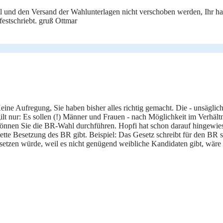
l und den Versand der Wahlunterlagen nicht verschoben werden, Ihr hab
estschriebt. gruß Ottmar
eine Aufregung, Sie haben bisher alles richtig gemacht. Die - unsäglic
t nur: Es sollen (!) Männer und Frauen - nach Möglichkeit im Verhältn
, können Sie die BR-Wahl durchführen. Hopfi hat schon darauf hingewies
tte Besetzung des BR gibt. Beispiel: Das Gesetz schreibt für den BR s
setzen würde, weil es nicht genügend weibliche Kandidaten gibt, wäre 