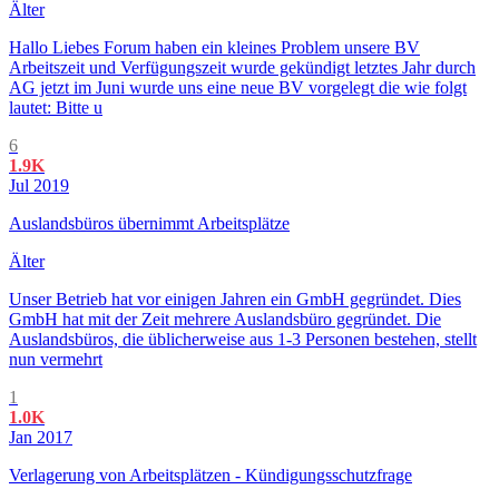
Älter
Hallo Liebes Forum haben ein kleines Problem unsere BV
Arbeitszeit und Verfügungszeit wurde gekündigt letztes Jahr durch
AG jetzt im Juni wurde uns eine neue BV vorgelegt die wie folgt
lautet: Bitte u
6
1.9K
Jul 2019
Auslandsbüros übernimmt Arbeitsplätze
Älter
Unser Betrieb hat vor einigen Jahren ein GmbH gegründet. Dies
GmbH hat mit der Zeit mehrere Auslandsbüro gegründet. Die
Auslandsbüros, die üblicherweise aus 1-3 Personen bestehen, stellt
nun vermehrt
1
1.0K
Jan 2017
Verlagerung von Arbeitsplätzen - Kündigungsschutzfrage