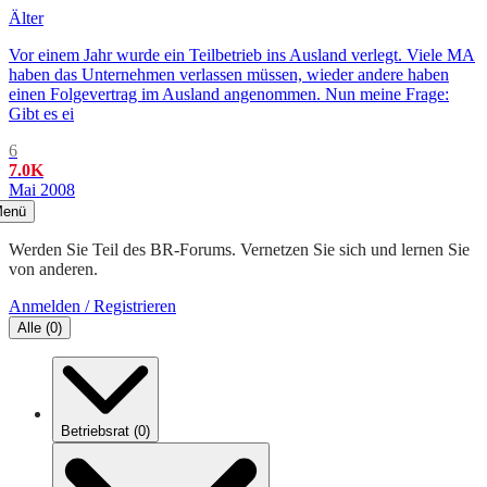
Älter
Vor einem Jahr wurde ein Teilbetrieb ins Ausland verlegt. Viele MA
haben das Unternehmen verlassen müssen, wieder andere haben
einen Folgevertrag im Ausland angenommen. Nun meine Frage:
Gibt es ei
6
7.0K
Mai 2008
enü
Werden Sie Teil des BR-Forums. Vernetzen Sie sich und lernen Sie
von anderen.
Anmelden / Registrieren
Alle
(
0
)
Betriebsrat
(
0
)