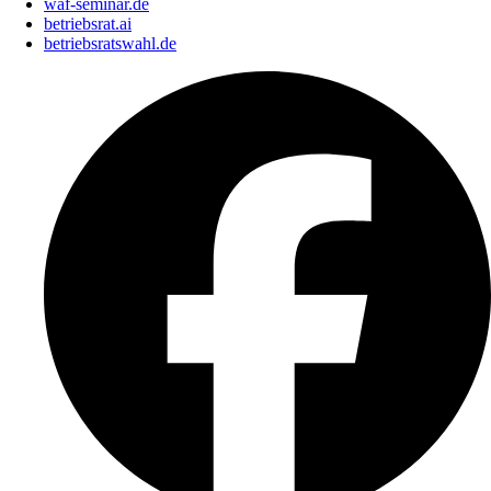
waf-seminar.de
betriebsrat.ai
betriebsratswahl.de