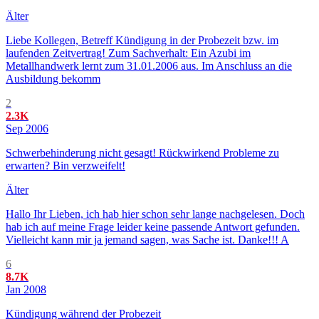
Älter
Liebe Kollegen, Betreff Kündigung in der Probezeit bzw. im
laufenden Zeitvertrag! Zum Sachverhalt: Ein Azubi im
Metallhandwerk lernt zum 31.01.2006 aus. Im Anschluss an die
Ausbildung bekomm
2
2.3K
Sep 2006
Schwerbehinderung nicht gesagt! Rückwirkend Probleme zu
erwarten? Bin verzweifelt!
Älter
Hallo Ihr Lieben, ich hab hier schon sehr lange nachgelesen. Doch
hab ich auf meine Frage leider keine passende Antwort gefunden.
Vielleicht kann mir ja jemand sagen, was Sache ist. Danke!!! A
6
8.7K
Jan 2008
Kündigung während der Probezeit