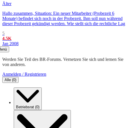
Älter
Hallo zusammen, Situation: Ein neuer Mitarbeiter (Probezeit 6
Monate) befindet sich noch in der Probezeit. Ihm soll nun während
dieser Probezeit gekündigt werden. Wie stellt sich die rechtliche Lag
5
4.5K
Jan 2008
enü
Werden Sie Teil des BR-Forums. Vernetzen Sie sich und lernen Sie
von anderen.
Anmelden / Registrieren
Alle
(
0
)
Betriebsrat
(
0
)