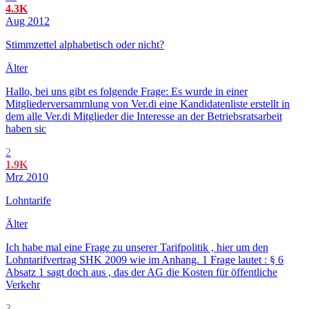
4.3K
Aug 2012
Stimmzettel alphabetisch oder nicht?
Älter
Hallo, bei uns gibt es folgende Frage: Es wurde in einer
Mitgliederversammlung von Ver.di eine Kandidatenliste erstellt in
dem alle Ver.di Mitglieder die Interesse an der Betriebsratsarbeit
haben sic
2
1.9K
Mrz 2010
Lohntarife
Älter
Ich habe mal eine Frage zu unserer Tarifpolitik , hier um den
Lohntarifvertrag SHK 2009 wie im Anhang. 1 Frage lautet : § 6
Absatz 1 sagt doch aus , das der AG die Kosten für öffentliche
Verkehr
3