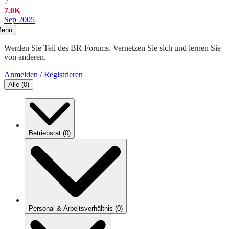
2
7.0K
Sep 2005
enü
Werden Sie Teil des BR-Forums. Vernetzen Sie sich und lernen Sie
von anderen.
Anmelden / Registrieren
Alle
(
0
)
Betriebsrat
(
0
)
Personal & Arbeitsverhältnis
(
0
)