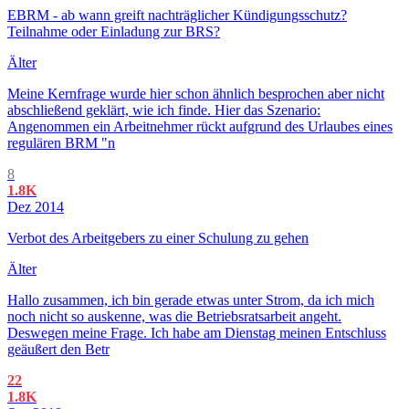
EBRM - ab wann greift nachträglicher Kündigungsschutz?
Teilnahme oder Einladung zur BRS?
Älter
Meine Kernfrage wurde hier schon ähnlich besprochen aber nicht
abschließend geklärt, wie ich finde. Hier das Szenario:
Angenommen ein Arbeitnehmer rückt aufgrund des Urlaubes eines
regulären BRM "n
8
1.8K
Dez 2014
Verbot des Arbeitgebers zu einer Schulung zu gehen
Älter
Hallo zusammen, ich bin gerade etwas unter Strom, da ich mich
noch nicht so auskenne, was die Betriebsratsarbeit angeht.
Deswegen meine Frage. Ich habe am Dienstag meinen Entschluss
geäußert den Betr
22
1.8K