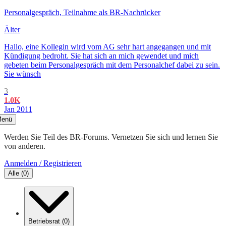
Personalgespräch, Teilnahme als BR-Nachrücker
Älter
Hallo, eine Kollegin wird vom AG sehr hart angegangen und mit
Kündigung bedroht. Sie hat sich an mich gewendet und mich
gebeten beim Personalgespräch mit dem Personalchef dabei zu sein.
Sie wünsch
3
1.0K
Jan 2011
enü
Werden Sie Teil des BR-Forums. Vernetzen Sie sich und lernen Sie
von anderen.
Anmelden / Registrieren
Alle
(
0
)
Betriebsrat
(
0
)