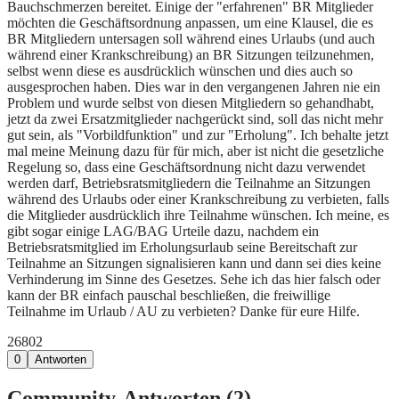
Bauchschmerzen bereitet. Einige der "erfahrenen" BR Mitglieder
möchten die Geschäftsordnung anpassen, um eine Klausel, die es
BR Mitgliedern untersagen soll während eines Urlaubs (und auch
während einer Krankschreibung) an BR Sitzungen teilzunehmen,
selbst wenn diese es ausdrücklich wünschen und dies auch so
ausgesprochen haben. Dies war in den vergangenen Jahren nie ein
Problem und wurde selbst von diesen Mitgliedern so gehandhabt,
jetzt da zwei Ersatzmitglieder nachgerückt sind, soll das nicht mehr
gut sein, als "Vorbildfunktion" und zur "Erholung". Ich behalte jetzt
mal meine Meinung dazu für für mich, aber ist nicht die gesetzliche
Regelung so, dass eine Geschäftsordnung nicht dazu verwendet
werden darf, Betriebsratsmitgliedern die Teilnahme an Sitzungen
während des Urlaubs oder einer Krankschreibung zu verbieten, falls
die Mitglieder ausdrücklich ihre Teilnahme wünschen. Ich meine, es
gibt sogar einige LAG/BAG Urteile dazu, nachdem ein
Betriebsratsmitglied im Erholungsurlaub seine Bereitschaft zur
Teilnahme an Sitzungen signalisieren kann und dann sei dies keine
Verhinderung im Sinne des Gesetzes. Sehe ich das hier falsch oder
kann der BR einfach pauschal beschließen, die freiwillige
Teilnahme im Urlaub / AU zu verbieten? Danke für eure Hilfe.
268
0
2
0
Antworten
Community-Antworten (
2
)