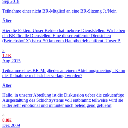
Sep 2018
Teilnahme einer nicht BR-Mitglied an eine BR-Sitzung Ja/Nein
Älter
Hier die Fakten: Unser Betrieb hat mehrere Dienststellen. Wir haben
ein BR für alle Dienstellen. Eine dieser entfernte Dienstellen
(Betriebshof X) ist ca. 50 km vom Hauptbetrieb entfernt. Unser B
2
1.1K
Aug 2015
Teilnahme eines BR-Mitgliedes an einem Abteilungsmeeting - Kann
die Teilnahme rechtssicher verlangt werden?
Älter
Hallo, in unserer Abteilung ist die Diskussion ueber die zukuenftige
Ausgestaltung des Schichtsystems voll entbrannt; teilweise wird sie
leider sehr emotional und mitunter auch beleidigend gefuehrt
4
8.8K
Dez 2009